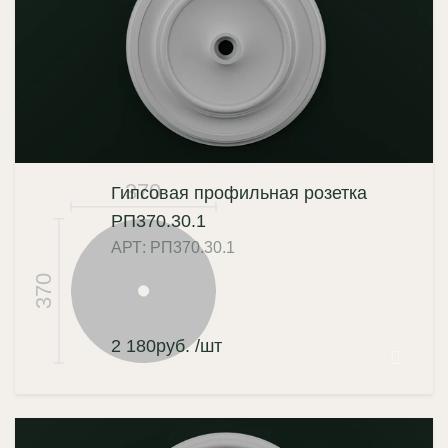
370
Гипсовая профильная розетка
РП370.30.1
АРТ: РП370.30.1
370
2 180
руб.
/шт