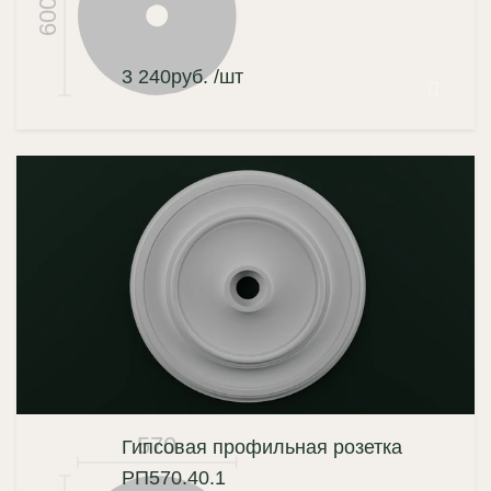
600
3 240
руб.
/шт
570
Гипсовая профильная розетка
РП570.40.1