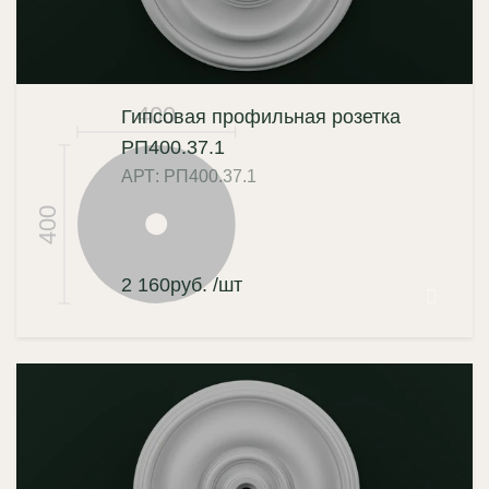
400
Гипсовая профильная розетка
РП400.37.1
АРТ: РП400.37.1
400
2 160
руб.
/шт