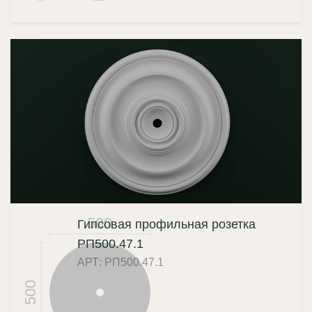
500
Гипсовая профильная розетка
РП500.47.1
АРТ: РП500.47.1
500