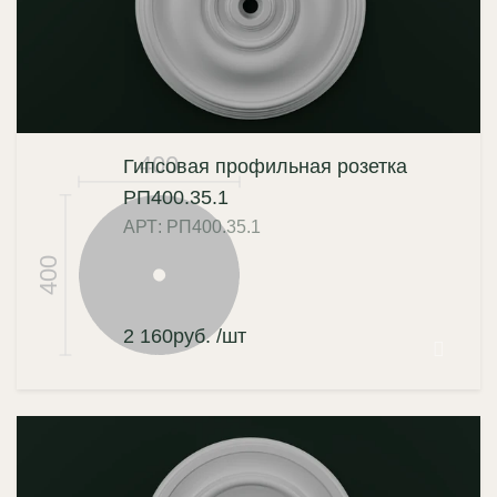
400
Гипсовая профильная розетка
РП400.35.1
АРТ: РП400.35.1
400
2 160
руб.
/шт