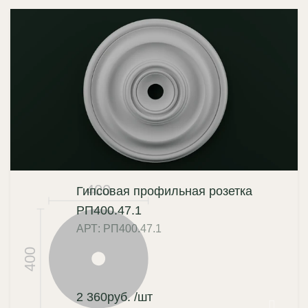
400
Гипсовая профильная розетка
РП400.47.1
АРТ: РП400.47.1
400
2 360
руб.
/шт