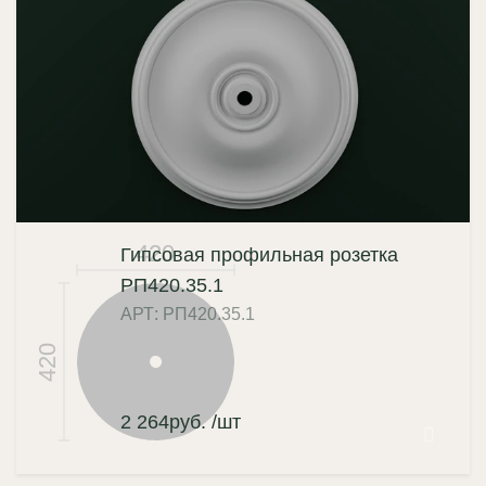
420
Гипсовая профильная розетка
РП420.35.1
АРТ: РП420.35.1
420
2 264
руб.
/шт