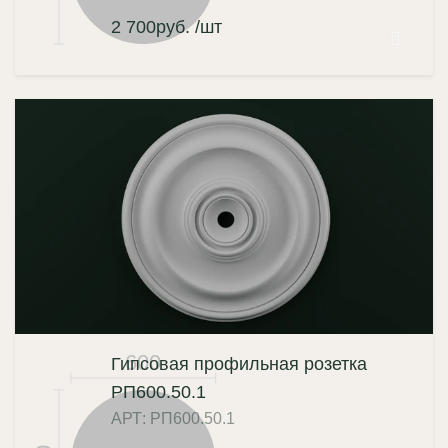
2 700
руб.
/шт
600
Гипсовая профильная розетка
РП600.50.1
АРТ: РП600.50.1