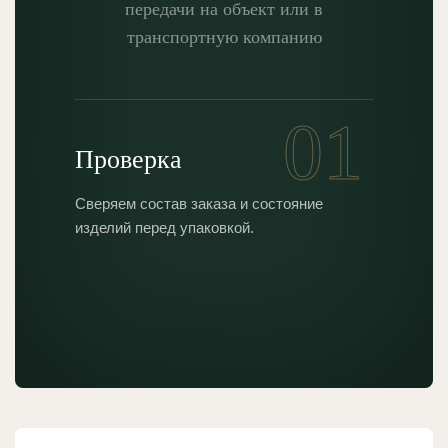
передачи на объект или в
транспортную компанию
01
Проверка
Упако
Сверяем состав заказа и состояние
Фиксируем
изделий перед упаковкой.
рельефные