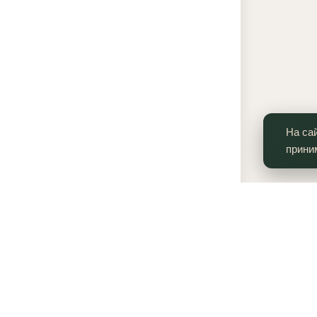
На са
прини
Контакты
Компа