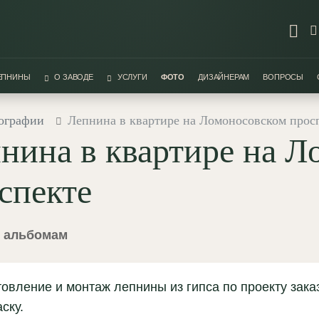
ЛЕПНИНЫ
О ЗАВОДЕ
УСЛУГИ
ФОТО
ДИЗАЙНЕРАМ
ВОПРОСЫ
ографии
Лепнина в квартире на Ломоносовском прос
нина в квартире на 
спекте
к альбомам
товление и монтаж лепнины из гипса по проекту зака
ску.