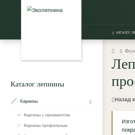
КАТАЛОГ 
Фот
Леп
про
Каталог лепнины
Назад 
Карнизы
Карнизы с орнаментом
Изго
Карнизы профильные
покра