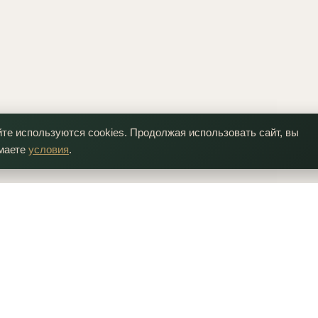
йте используются cookies. Продолжая использовать сайт, вы
маете
условия
.
ния
Каталог лепнины