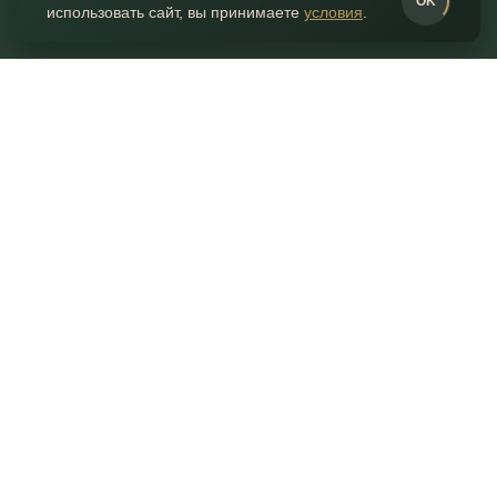
OK
использовать сайт, вы принимаете
условия
.
ГЛАВНАЯ
КАТАЛОГ
ИЗБРАННОЕ
КОНТАКТЫ
КОРЗИНА
Контакты
+7 (495) 055-055-7
г. Москва, Нахимовский 24,
ТВК Экспострой, пав. 2, место 96
ШОУРУМ ПЕРЕЕЗЖАЕТ!
ЖДЕМ ВАС НА ПРОИЗВОДСТВЕ
Работаем ежедневно — по звонку