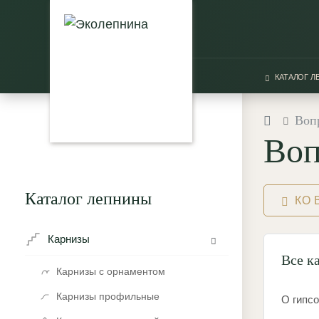
КАТАЛОГ 
Воп
Воп
Каталог лепнины
КО 
Карнизы
Все к
Карнизы с орнаментом
Карнизы профильные
О гипс