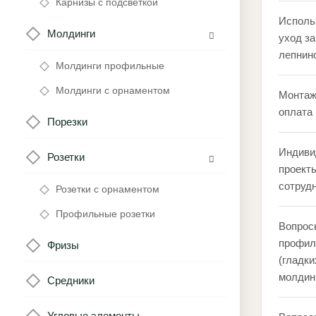
Карнизы с подсветкой
Исполь
Молдинги
уход за
лепнин
Молдинги профильные
Молдинги с орнаментом
Монтаж
оплата
Порезки
Индиви
Розетки
проекты
сотруд
Розетки с орнаментом
Профильные розетки
Вопрос
профил
Фризы
(гладки
молдин
Средники
Угловые элементы