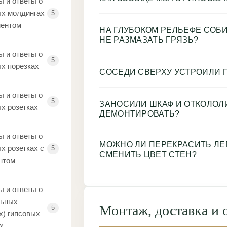
ы и ответы о
ых молдингах
5
ментом
НА ГЛУБОКОМ РЕЛЬЕФЕ СОБИ
НЕ РАЗМАЗАТЬ ГРЯЗЬ?
ы и ответы о
5
ых порезках
СОСЕДИ СВЕРХУ УСТРОИЛИ П
ы и ответы о
5
ЗАНОСИЛИ ШКАФ И ОТКОЛОЛИ
х розетках
ДЕМОНТИРОВАТЬ?
ы и ответы о
МОЖНО ЛИ ПЕРЕКРАСИТЬ ЛЕП
х розетках с
5
СМЕНИТЬ ЦВЕТ СТЕН?
нтом
ы и ответы о
ьных
Монтаж, доставка и 
5
х) гипсовых
х