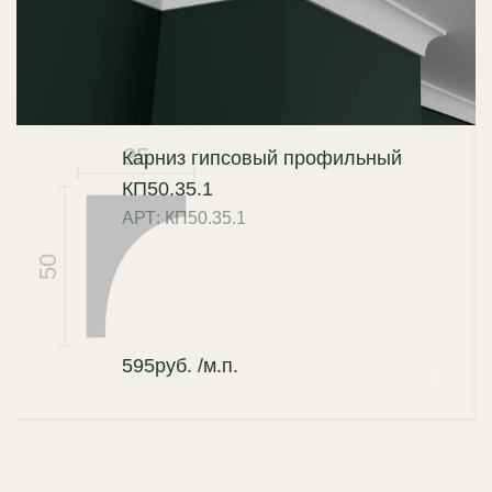
35
Карниз гипсовый профильный
КП50.35.1
АРТ: КП50.35.1
50
595
руб.
/м.п.