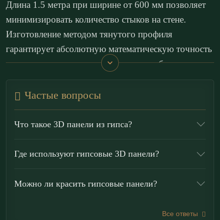
Длина 1.5 метра при ширине от 600 мм позволяет
минимизировать количество стыков на стене.
Изготовление методом тянутого профиля
гарантирует абсолютную математическую точность
геометрии и идентичность каждого ребра.
Калиброванный профиль исключает перепады
Частые вопросы
высот на стыках, а выразительная пластика
поверхности создает глубокую игру света и тени.
Что такое 3D панели из гипса?
Плоскость получает динамику и превращается в
архитектурную доминанту, раскрывающую
Где используют гипсовые 3D панели?
архитектуру пространства через ритм
вертикальных линий.
Можно ли красить гипсовые панели?
Эти 3D панели для стен применяются для
Все ответы
формирования масштабных бесшовных акцентных