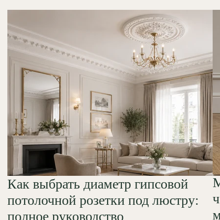
М
Как выбрать диаметр гипсовой
ч
потолочной розетки под люстру:
м
полное руководство