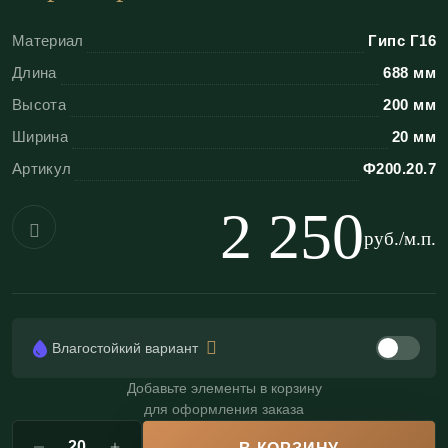
«ЭКОЛЕПНИНА»
Материал
Гипс Г16
Безупречная стыковка:
геометрия раппорта
Длина
688 мм
позволяет создать эффект монолитной
Высота
200 мм
бесконечной ленты; предусмотрена бесшовная
Ширина
20 мм
стыковка;
Артикул
Ф200.20.7
Высокая прочность:
плотная структура
скульптурного гипса Г-16;
2 250
Влагостойкость:
возможно изготовление
руб./м.п.
влагостойкого варианта для ванных комнат (по
запросу);
Пожаробезопасность:
негорючий материал
Влагостойкий вариант
(КМ0), подходит для общественных зон;
Долговечность:
не дает усадку и не
Добавьте элементы в корзину
для оформления заказа
деформируется со временем (в отличие от
полимеров).