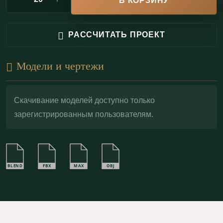
В КОРЗИНУ
Гипс — вечный материал архитектурного декора:
РАССЧИТАТЬ ПРОЕКТ
фриз Ф200.20.7 можно окрашивать в тон стен,
делать контрастную подчеркивающую прокраску,
Модели и чертежи
тонировать или покрывать
поталью
для
деликатного золочения — так рельеф раскрывается
ещё выразительнее и фризовый пояс приобретает
Скачивание моделей доступно только
зарегистрированным пользователям.
статусную глубину.
BLEND
FBX
MAX
OBJ