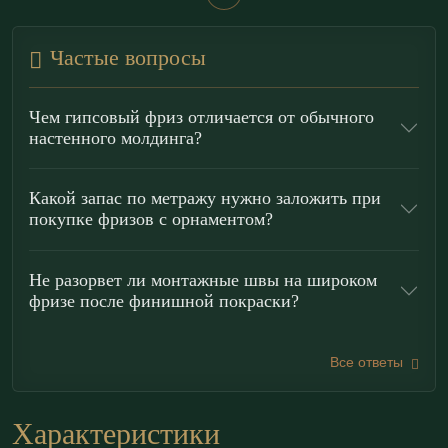
По характеру рисунка фриз Ф200.20.7 тяготеет к
ар-деко и современному прочтению неоклассики:
Частые вопросы
графичность, симметрия и дисциплина форм
делают его уместным в жилых и общественных
Чем гипсовый фриз отличается от обычного
интерьерах. Элемент работает как архитектурная
настенного молдинга?
тяга для
горизонтального зонирования
: им удобно
собирать фризовый пояс под карнизом, визуально
Какой запас по метражу нужно заложить при
покупке фризов с орнаментом?
«поднимать» потолок, разделять фактуры (краска/
обои/панели) и создавать рамки на стенах — фриз
Не разорвет ли монтажные швы на широком
может выступать как широкий
молдинг
с ярким
фризе после финишной покраски?
рельефом. Повторяемость рисунка (
раппорт
)
рассчитана на протяжённые участки и ровный
Все ответы
декоративный строй.
Преимущества гипсовых фризов
Характеристики