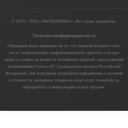
© 2015 - 2026 «ЭКОЛЕПНИНА». Все права защищены.
Политика конфиденциальности
Обращаем ваше внимание на то, что данный интернет-сайт
носит исключительно информационный характер и ни при
каких условиях не является публичной офертой, определяемой
положениями Статьи 437 Гражданского кодекса Российской
Федерации. Для получения подробной информации о наличии
и стоимости указанных товаров и (или) услуг, пожалуйста,
обращайтесь к менеджерам отдела продаж.