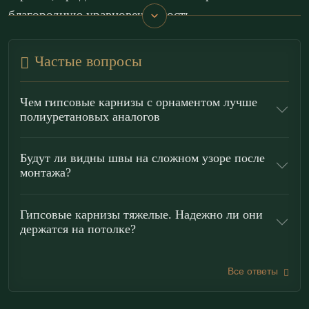
благородную уравновешенность.
Сдержанная орнаментика восходит к традиции
Частые вопросы
классицизма и органично вписывается в
классический интерьер. Карниз предназначен для
Чем гипсовые карнизы с орнаментом лучше
акцентирования периметра потолка, оформления
полиуретановых аналогов
парадных залов, гостиных, кабинетов и
представительских пространств. Он формирует
Будут ли видны швы на сложном узоре после
монтажа?
архитектурную завершённость композиции,
подчёркивает масштаб помещения и сообщает
Гипсовые карнизы тяжелые. Надежно ли они
интерьеру сдержанную торжественность.
держатся на потолке?
Преимущества лепнины
«ЭКОЛЕПНИНА»
Все ответы
Высокая детализация:
гипс Г-16 передает