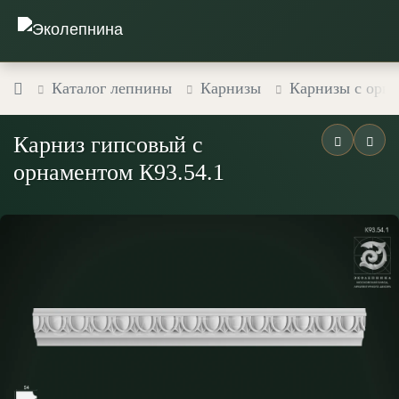
Каталог лепнины
Карнизы
Карнизы с орн
Карниз гипсовый с
орнаментом К93.54.1