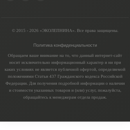
© 2015 - 2026 «ЭКОЛЕПНИНА». Все права защищены.
Политика конфиденциальности
Обращаем ваше внимание на то, что данный интернет-сайт
носит исключительно информационный характер и ни при
каких условиях не является публичной офертой, определяемой
положениями Статьи 437 Гражданского кодекса Российской
Федерации. Для получения подробной информации о наличии
и стоимости указанных товаров и (или) услуг, пожалуйста,
обращайтесь к менеджерам отдела продаж.