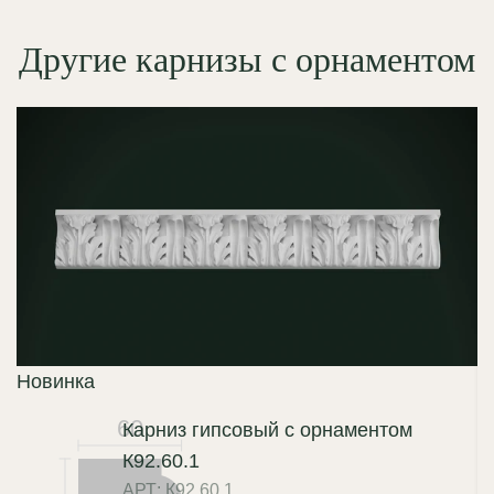
Другие карнизы с орнаментом
Новинка
60
Карниз гипсовый с орнаментом
К92.60.1
АРТ: К92.60.1