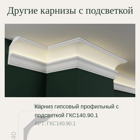
Другие карнизы с подсветкой
90
Карниз гипсовый профильный с
подсветкой ГКС140.90.1
АРТ: ГКС140.90.1
140