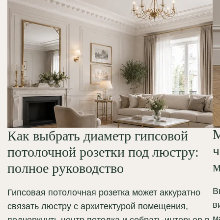
М
Как выбрать диаметр гипсовой
ч
потолочной розетки под люстру:
м
полное руководство
В
Гипсовая потолочная розетка может аккуратно
в
связать люстру с архитектурой помещения,
м