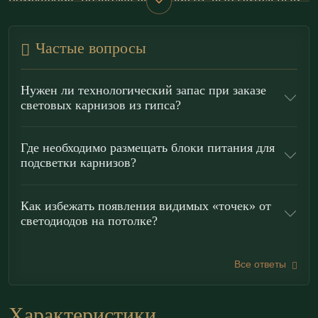
помещения, позволяя выстраивать выразительный
световой сценарий по периметру.
Частые вопросы
Модель ГКС135.90.1 органично работает в
интерьерах
хай-тек
,
минимализм
,
лофт
и
Нужен ли технологический запас при заказе
современная классика
. Карниз подходит для
световых карнизов из гипса?
зонирования светом, деликатной ночной подсветки
и создания приватной атмосферы в спальне или
Где необходимо размещать блоки питания для
подсветки карнизов?
гостиной. Закарнизная подсветка делает
пространство более глубоким и пластичным,
Как избежать появления видимых «точек» от
подчеркивая геометрию потолка и архитектурные
светодиодов на потолке?
оси.
Все ответы
Преимущества гипсовых световых
карнизов «ЭКОЛЕПНИНА»
Характеристики