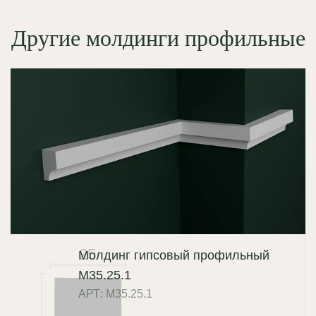
Другие молдинги профильные
25
Молдинг гипсовый профильный
М35.25.1
АРТ: М35.25.1