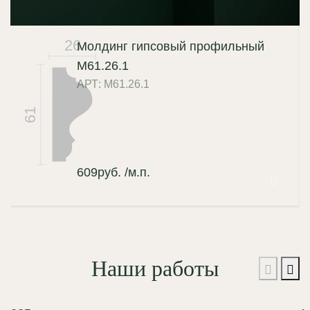
26
Молдинг гипсовый профильный
М61.26.1
АРТ: М61.26.1
61
609
руб.
/м.п.
Наши работы