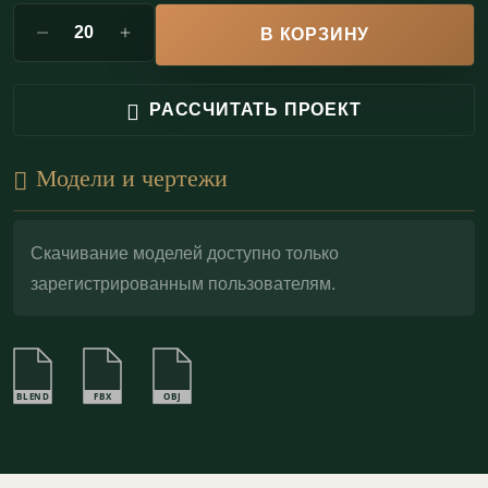
отдельных элементов узора.
В КОРЗИНУ
МО60.40.1 дисциплинирует пространство и
РАССЧИТАТЬ ПРОЕКТ
одновременно придает ему парадность: одна линия
— и стена начинает звучать, как архитектурное
Модели и чертежи
полотно. При необходимости гипс легко поддается
локальной реставрации: небольшие сколы
корректируются аккуратной подмазкой и
Скачивание моделей доступно только
зарегистрированным пользователям.
последующей окраской без потери
выразительности орнамента.
BLEND
FBX
OBJ