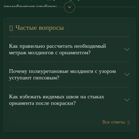
приобретает глубину.
По характеру рисунка это уверенный
классицизм /
Частые вопросы
ампир
: дисциплина ритма, ясная симметрия и
благородная сдержанность. Такой бордюр идеален
Как правильно рассчитать необходимый
для оформления карнизных поясов и стеновых
метраж молдингов с орнаментом?
композиций, где нужна акцентная рамка,
подчеркивающая архитектуру пространства. Он
Почему полиуретановые молдинги с узором
уступают гипсовым?
помогает выстраивать интерьерный ритм в зонах
гостиной, кабинета, парадной столовой; также
Как избежать видимых швов на стыках
уместен для обрамления зеркал, создания
орнамента после покраски?
декоративных панно, оформления фресок и
обойных вставок — как художественная лепка,
Все ответы
которая превращает отделку в экспозицию.