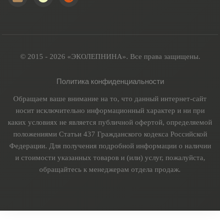
© 2015 - 2026 «ЭКОЛЕПНИНА». Все права защищены.
Политика конфиденциальности
Обращаем ваше внимание на то, что данный интернет-сайт
носит исключительно информационный характер и ни при
каких условиях не является публичной офертой, определяемой
положениями Статьи 437 Гражданского кодекса Российской
Федерации. Для получения подробной информации о наличии
и стоимости указанных товаров и (или) услуг, пожалуйста,
обращайтесь к менеджерам отдела продаж.