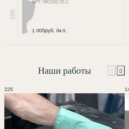
АРТ: МО100.35.1
100
1 005
руб.
/м.п.
Наши работы
225
1