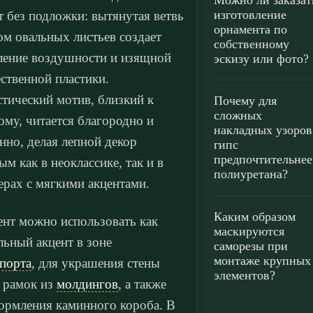
Можно ли заказат
изготовление
т без подложки: вытянутая ветвь
орнамента по
ом овальных листьев создает
собственному
ление воздушности и изящной
эскизу или фото?
ственной пластики.
тический мотив, близкий к
Почему для
сложных
ому, читается благородно и
накладных узоров
нно, делая лепной декор
гипс
предпочтительнее
ым как в неоклассике, так и в
полиуретана?
ерах с мягкими акцентами.
Каким образом
нт можно использовать как
маскируются
льный акцент в зоне
саморезы при
монтаже крупных
порта
, для украшения стены
элементов?
 рамок из
молдингов
, а также
ормления каминного короба. В