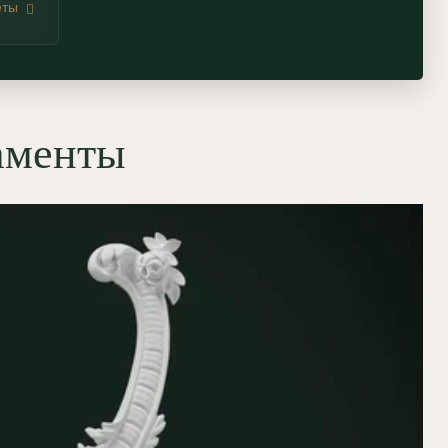
еты
аменты