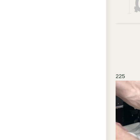
контра
парадн
патини
выступ
станов
композ
музейн
простр
225