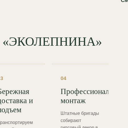
СМ
од «ЭКОЛЕПНИНА»
03
04
Бережная
Профессиональный
доставка и
монтаж
подъем
Штатные бригады
собирают
ранспортируем
гипсовый декор в