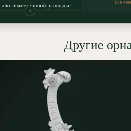
Все отв
 или симметричной раскладке
т хорошо поддерживает
ицию панно, обрамлений и
ческих осей помещения; при
димости легко комбинируется с
Другие орн
шем
и линейными профилями.
мущества декора
ОЛЕПНИНА»
убокий рельеф:
ручная
работка деталей;
ологичность:
гипс Г-16
опасен для детских;
лговечность:
не трескается, в