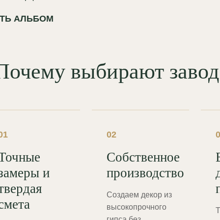
ТЬ АЛЬБОМ
Почему выбирают зав
01
02
Точные
Собственное
замеры и
производство
твердая
Создаем декор из
смета
высокопрочного
Т
гипса без