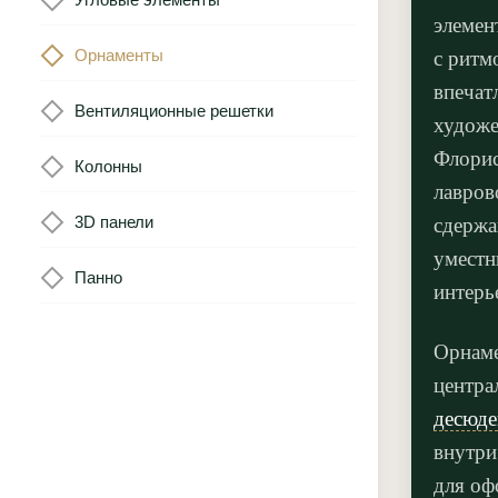
элемен
Орнаменты
с ритм
впечат
Вентиляционные решетки
художе
Флорис
Колонны
лавров
3D панели
сдержа
уместн
Панно
интерь
Орнаме
центра
десюде
внутри
для оф