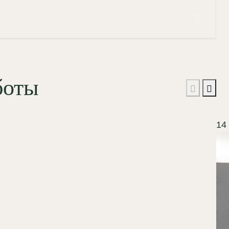
боты
14