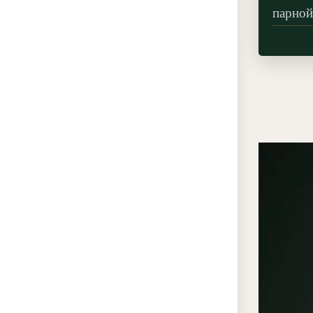
парной
элемен
композ
класси
необхо
карту
Преи
«ЭК
Гл
про
Эк
без
До