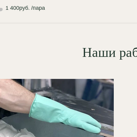
1 400
руб.
/пара
стом, подчеркивая рельеф. Для
ых интерьеров рекомендуем
рование и золочение поталью по
ам листьев — так форма
ится более читаемой, а
Наши ра
иция приобретает статусный,
ый характер без перегрузки
анства.