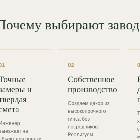
Почему выбирают зав
01
02
Точные
Собственное
замеры и
производство
твердая
Создаем декор из
смета
высокопрочного
Т
гипса без
х
Инженер
посредников.
с
выезжает на
Реализуем
м
объект для оценки