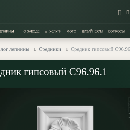
ЛЕПНИНЫ
О ЗАВОДЕ
УСЛУГИ
ФОТО
ДИЗАЙНЕРАМ
ВОПРОСЫ
алог лепнины
Средники
Средник гипсовый С96.96
дник гипсовый С96.96.1