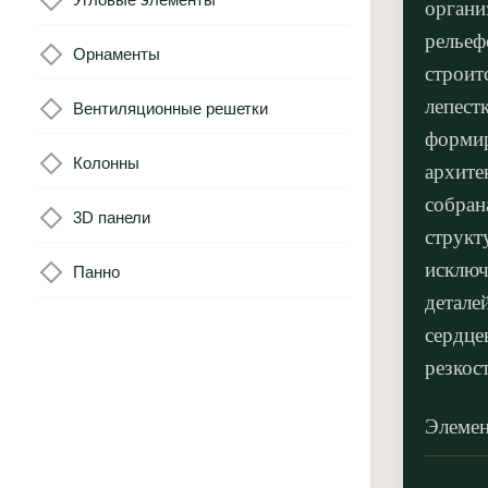
органи
рельеф
Орнаменты
строит
лепест
Вентиляционные решетки
формир
Колонны
архите
собран
3D панели
структ
исключ
Панно
детале
сердце
резкос
Элемен
акцент