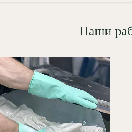
жарная безопасность (КМ0):
лностью негорючий материал,
мически пассивный при нагреве;
Наши ра
абильность размеров:
утствие усадки гарантирует, что
нкие примыкания детали к
лдингам никогда не покроются
ещинами;
гкость механической
дгонки:
тыльная сторона
емента идеально выравнивается,
ам гипс легко поддается
ликатной подрезке при подгонке
ожных стыков;
рокий спектр финишной