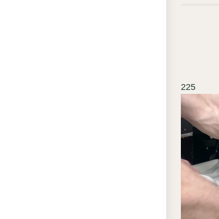
По
по
хи
Ст
отс
то
225
мо
тр
Ле
по
эл
а с
де
сл
Ши