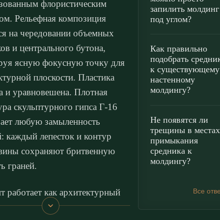
зованным флористическим
запилить молдинг
ом. Рельефная композиция
под углом?
ся на чередовании объемных
ков и центрального бутона,
Как правильно
подобрать средни
уя ясную фокусную точку для
к существующему
ктурной плоскости. Пластика
настенному
молдингу?
а и уравновешена. Плотная
ура скульптурного гипса Г-16
Не появятся ли
ает любую замыленность
трещины в местах
й: каждый лепесток и контур
примыкания
средника к
вины сохраняют бритвенную
молдингу?
ть граней.
т работает как архитектурный
Все отв
 и центральная вставка в