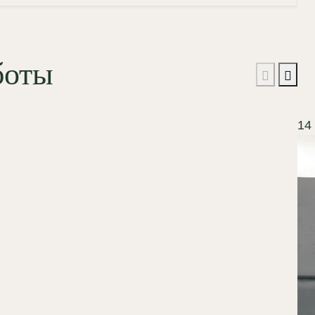
боты
14