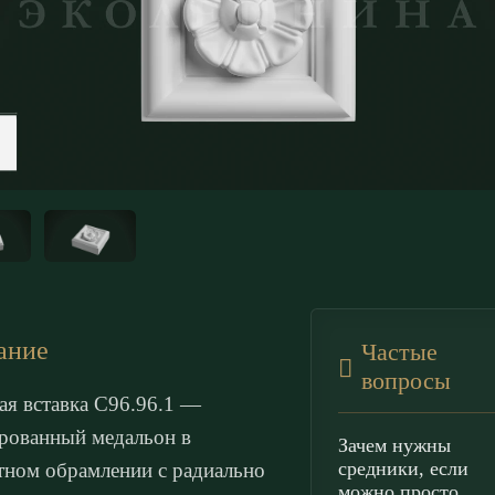
ание
Частые
вопросы
ая вставка С96.96.1 —
рованный медальон в
Зачем нужны
средники, если
тном обрамлении с радиально
можно просто