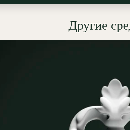
нговой
раме при создании
зского декора панелей
ри
), где радиальная композиция
Другие ср
живает мерный ритм филенок. В
ере его можно использовать как
ие или финиал при оформлении
р
, ниш и зеркальных рам, а
включать в наддверные
зиции —
десюдепорты
,
няющие дверной проем и
ой декор. Флористическая
вка особенно убедительна в
м неоклассицизме и деликатном
зском провансе, сохраняя при
отенциал для более