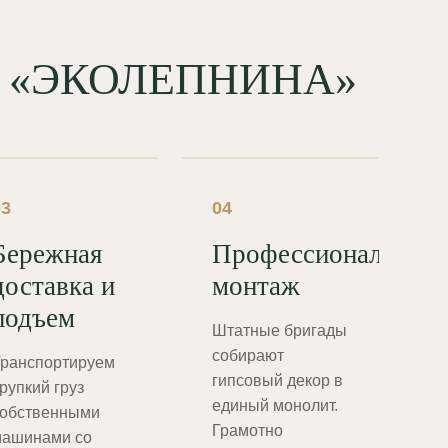
од «ЭКОЛЕПНИНА»
03
04
Бережная
Профессиональный
доставка и
монтаж
подъем
Штатные бригады
собирают
ранспортируем
гипсовый декор в
рупкий груз
единый монолит.
обственными
Грамотно
ашинами со