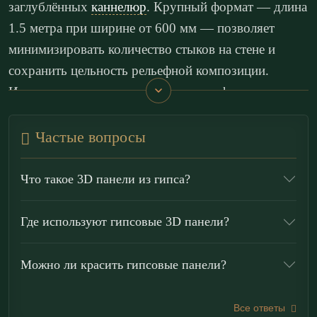
заглублённых
каннелюр
. Крупный формат — длина
1.5 метра при ширине от 600 мм — позволяет
минимизировать количество стыков на стене и
сохранить цельность рельефной композиции.
Изготовление методом тянутого профиля
гарантирует абсолютную математическую точность
геометрии и идентичность каждого ребра.
Частые вопросы
Перепады высот на стыках исключены. Линейный
рельеф собирает выразительную игру света и тени,
Что такое 3D панели из гипса?
полностью преображая архитектуру пространства и
превращая плоскость стены в динамичный арт-
Где используют гипсовые 3D панели?
объект.
Можно ли красить гипсовые панели?
Эти 3D панели для стен предназначены для
создания масштабных архитектурных доминант в
Все ответы