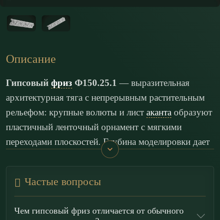
Описание
Гипсовый
фриз
Ф150.25.1
— выразительная
архитектурная тяга с непрерывным растительным
рельефом: крупные волюты и лист
аканта
образуют
пластичный ленточный орнамент с мягкими
переходами плоскостей. Глубина моделировки дает
богатую светотень в завитках и прожилках, а
скульптурный гипс Г-16 обеспечивает чистоту
Частые вопросы
отливки и четкость контуров.
Чем гипсовый фриз отличается от обычного
По характеру рисунка изделие тяготеет к