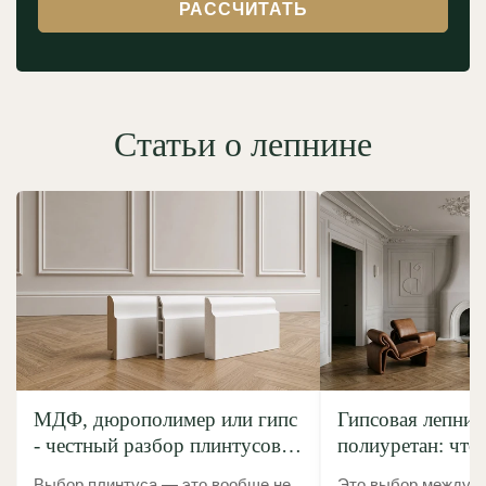
РАССЧИТАТЬ
Статьи о лепнине
МДФ, дюрополимер или гипс
Гипсовая лепнин
- честный разбор плинтусов
полиуретан: что
без маркетинговой шелухи
выбрать?
Выбор плинтуса — это вообще не
Это выбор между «