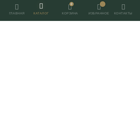
0
ГЛАВНАЯ
КАТАЛОГ
ИЗБРАННОЕ
КОНТАКТЫ
КОРЗИНА
Контакты
+7 (495) 055-055-7
г. Москва, Нахимовский 24,
ТВК Экспострой, пав. 2, место 96
ШОУРУМ ПЕРЕЕЗЖАЕТ!
ЖДЕМ ВАС НА ПРОИЗВОДСТВЕ