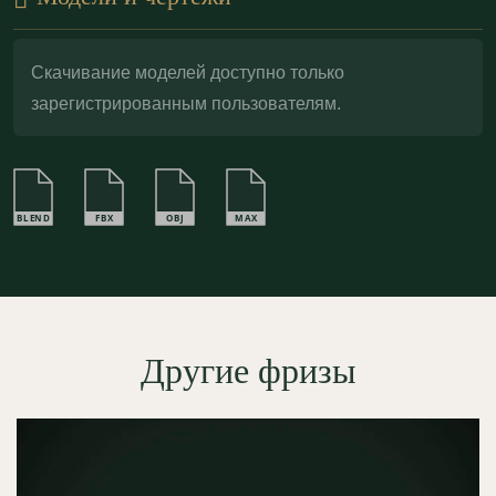
окрашивать в тон стен, выделять рельеф
патинированием, тонировать или покрывать
Скачивание моделей доступно только
поталью
для благородного золочения, усиливая
зарегистрированным пользователям.
графику завитков и глубину орнамента.
BLEND
FBX
OBJ
MAX
Другие фризы