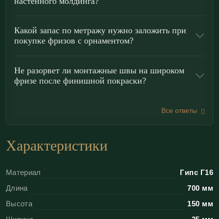
настенного молдинга?
классической традиции барокко/ампира: динамика
завитка и «живой» растительный мотив собирают
Какой запас по метражу нужно заложить при
стену в торжественный фризовый пояс. Фриз
покупке фризов с орнаментом?
удобен для
горизонтального зонирования
— под
карнизом он визуально «поднимает» потолок, в
Не разорвет ли монтажные швы на широком
середине стены работает как разделитель фактур
фризе после финишной покраски?
(между обоями и окраской), а также позволяет
создавать декоративные рамки, выступая как
Все ответы
широкий
молдинг
.
Раппорт
орнамента рассчитан на
аккуратную
бесшовную стыковку
, формируя
Характеристики
эффект единой ленты по периметру.
Материал
Гипс Г16
Преимущества гипсовых фризов
Длина
700 мм
«ЭКОЛЕПНИНА»
Высота
150 мм
Безупречная стыковка:
геометрия раппорта