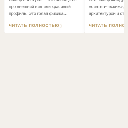
про внешний вид или красивый
«синтетическим», 
профиль. Это голая физика
архитектурой и отд
материалов.
по фактам, что про
ЧИТАТЬ ПОЛНОСТЬЮ
ЧИТАТЬ ПОЛНО
декором через два 
монтажа.