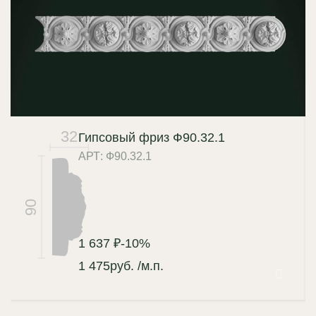
32
Гипсовый фриз Ф90.32.1
АРТ: Ф90.32.1
90
1 637 ₽
-10%
1 475
руб.
/м.п.