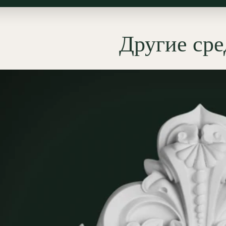
нговых
рам на стенах при
ии французских классических
, где декор панелей (
буазери
)
Другие ср
етает завершённую
ческую иерархию. Второй
рий — оформление
пилястр
, ниш
альных рам в качестве
льного элемента, финиала или
ия композиции. Третий —
ние детали в наддверные
иции-
десюдепорты
,
няющие дверной проём и
ой декор. Выразительная
ьная вертикаль орнамента
но органична в строгом