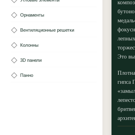
композ
бутоно
Орнаменты
медаль
фокусн
Вентиляционные решетки
лепных
Колонны
торжес
Это вы
3D панели
Плотна
Панно
гипса 
«замыл
лепест
бритве
архите
центра