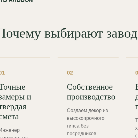
 реставрацией прямо на стене.
Почему выбирают зав
01
02
Точные
Собственное
замеры и
производство
твердая
Создаем декор из
смета
высокопрочного
Т
гипса без
х
Инженер
посредников.
с
выезжает на