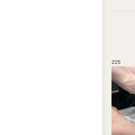
ре
по
По
по
хи
Ст
отс
225
то
мо
тр
Ле
по
эл
а с
де