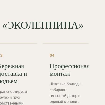
од «ЭКОЛЕПНИНА»
03
04
Бережная
Профессиональный
доставка и
монтаж
подъем
Штатные бригады
собирают
ранспортируем
гипсовый декор в
рупкий груз
единый монолит.
обственными