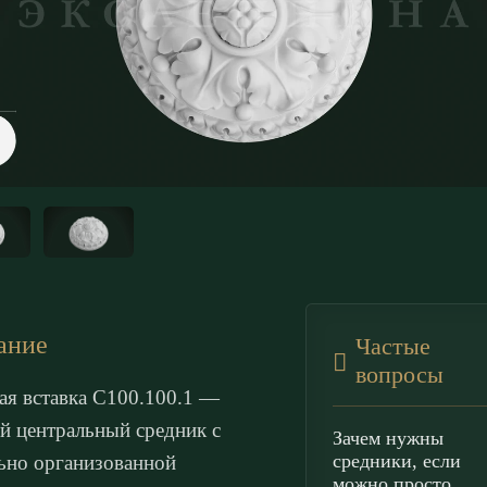
ание
Частые
вопросы
ая вставка С100.100.1 —
й центральный средник с
Зачем нужны
средники, если
ьно организованной
можно просто