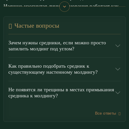
Изящно изогнутая линия основания работает как
фризовая
дуга, подчёркивая горизонталь и задавая
торжественный, архитектурно цельный силуэт.
Частые вопросы
Элемент раскрывается как
архитектурный акцент
Зачем нужны средники, если можно просто
в классических интерьерах: его используют как
запилить молдинг под углом?
центральную вставку в верхней части
молдинговой
рамки для декора панелей (
буазери
), в композициях
Как правильно подобрать средник к
существующему настенному молдингу?
над порталом и в зоне
десюдепорта
, а также для
завершения декоративных поясов и фризов.
Не появятся ли трещины в местах примыкания
Благодаря ярко выраженной горизонтали деталь
средника к молдингу?
красиво связывает плоскости стены, усиливает ритм
членений и добавляет «музейную» завершённость
Все ответы
ансамблю.