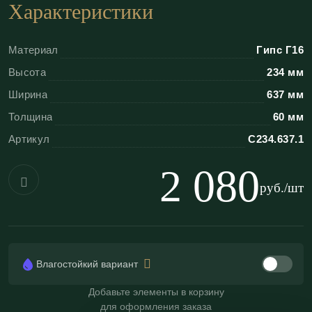
Преимущества декоративных вставок
Характеристики
«ЭКОЛЕПНИНА»
Материал
Гипс Г16
Ювелирная детализация:
гипс Г-16 позволяет
Высота
234 мм
создавать тончайшие элементы (стебли,
Ширина
637 мм
тычинки), недоступные в пенопласте;
Толщина
60 мм
Универсальность:
подходит для стен,
Артикул
С234.637.1
потолков;
Экологичность:
100% природный материал;
2 080
Пожаробезопасность:
негорючий (КМ0);
руб./шт
Адаптивность:
легко красится, патинируется
или золотится под стиль интерьера;
Влагостойкость:
возможно изготовление
Влагостойкий вариант
влагостойкого варианта;
Добавьте элементы в корзину
Такие декоративные детали работают как точная
для оформления заказа