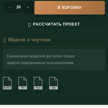
авторская нота: они дисциплинируют
В КОРЗИНУ
архитектурную композицию, поддерживают
вертикаль и горизонталь членений и придают
РАССЧИТАТЬ ПРОЕКТ
пространству индивидуальность — от сдержанной
неоклассики до более театральной исторической
Модели и чертежи
стилизации.
Скачивание моделей доступно только
зарегистрированным пользователям.
BLEND
FBX
MAX
OBJ