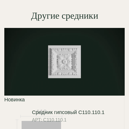
Другие средники
Новинка
110
Средник гипсовый С110.110.1
АРТ: С110.110.1