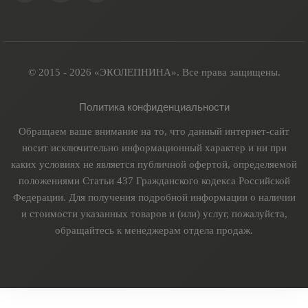
© 2015 - 2026 «ЭКОЛЕПНИНА». Все права защищены.
Политика конфиденциальности
Обращаем ваше внимание на то, что данный интернет-сайт
носит исключительно информационный характер и ни при
каких условиях не является публичной офертой, определяемой
положениями Статьи 437 Гражданского кодекса Российской
Федерации. Для получения подробной информации о наличии
и стоимости указанных товаров и (или) услуг, пожалуйста,
обращайтесь к менеджерам отдела продаж.