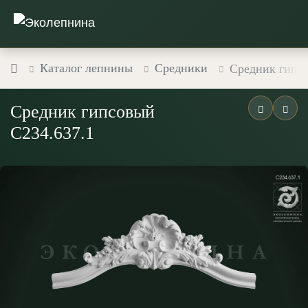
Каталог лепнины
Средники
Средник гипс
Средник гипсовый
С234.637.1