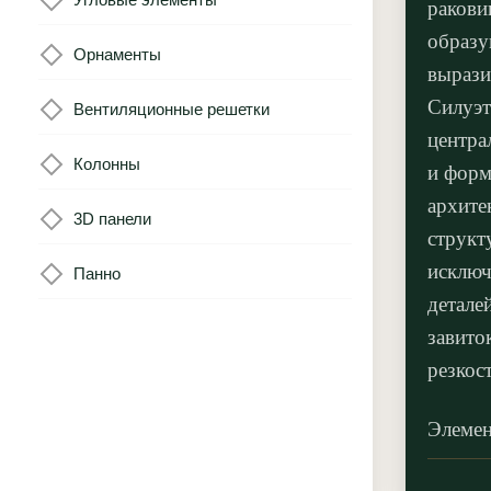
ракови
образу
Орнаменты
вырази
Силуэт
Вентиляционные решетки
центра
Колонны
и форм
архите
3D панели
структ
исключ
Панно
детале
завито
резкос
Элемен
композ