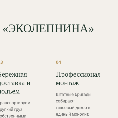
од «ЭКОЛЕПНИНА»
03
04
Бережная
Профессиональный
доставка и
монтаж
подъем
Штатные бригады
собирают
ранспортируем
гипсовый декор в
рупкий груз
единый монолит.
обственными