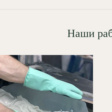
мещении;
жарная безопасность (КМ0):
лностью негорючий материал,
мически пассивный при нагреве;
Наши ра
абильность размеров:
утствие усадки гарантирует, что
нкие примыкания детали к
лдингам никогда не покроются
ещинами;
гкость механической
дгонки:
тыльная сторона
емента идеально выравнивается,
ам гипс легко поддается
ликатной подрезке при подгонке
ожных стыков;