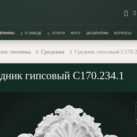
ЛЕПНИНЫ
О ЗАВОДЕ
УСЛУГИ
ФОТО
ДИЗАЙНЕРАМ
ВОПРОСЫ
алог лепнины
Средники
Средник гипсовый С170.2
дник гипсовый С170.234.1