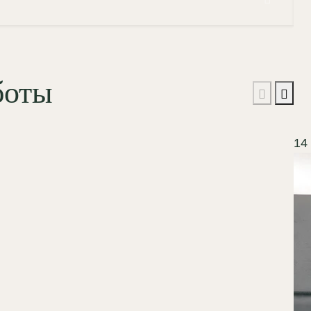
боты
14