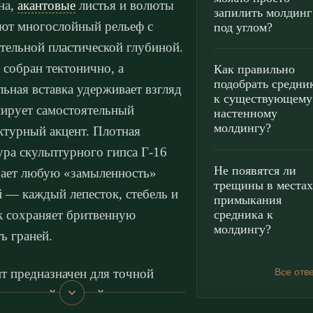
на,
акантовые
листья и волюты
запилить молдинг
ют многослойный рельеф с
под углом?
тельной пластической глубиной.
 собран тектонично, а
Как правильно
подобрать средни
льная вставка удерживает взгляд
к существующему
ирует самостоятельный
настенному
молдингу?
ктурный акцент. Плотная
ура скульптурного гипса Г-16
Не появятся ли
ает любую «замыленность»
трещины в местах
й — каждый лепесток, стебель и
примыкания
средника к
к сохраняет бритвенную
молдингу?
ть граней.
т предназначен для точной
Все отв
иционной настройки