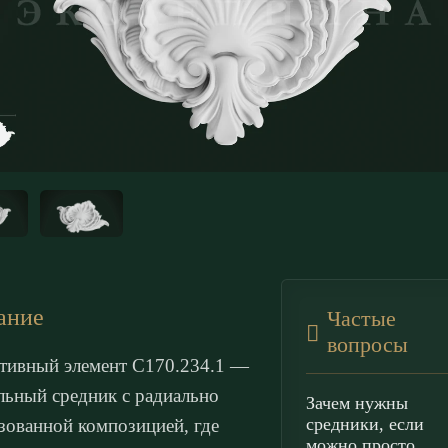
ание
Частые
вопросы
тивный элемент С170.234.1 —
льный средник с радиально
Зачем нужны
средники, если
зованной композицией, где
можно просто