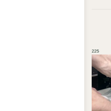
по
По
по
хи
Ст
отс
то
225
мо
тр
Ле
по
эл
а с
де
сл