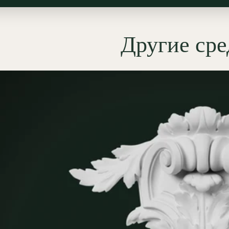
рмируемых поверхностей: его
зуют как центральный акцент
и
молдинговых
рам при создании
Другие ср
зских классических панелей, как
ие или финиал в завершении
р
, ниш и зеркальных рам, а
как пластический узел
рной композиции —
порта
, объединяющей проём и
ой декор. В интерьере он
ен подчеркнуть вертикаль
ктурного обрамления,
жать декор панелей (
буазери
) и
ь торжественность портала.
ер рельефа тяготеет к