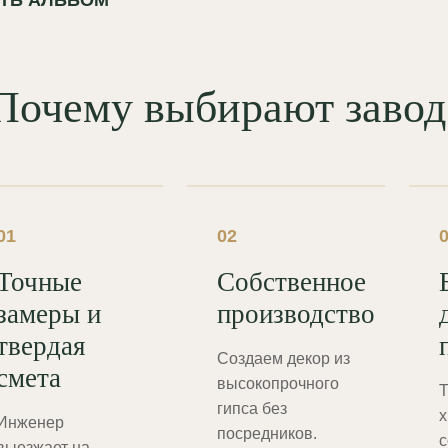
Почему выбирают зав
01
02
Точные
Собственное
замеры и
производство
твердая
Создаем декор из
смета
высокопрочного
Т
гипса без
х
Инженер
посредников.
с
выезжает на