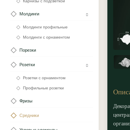
Карнизы с подсветкой
Молдинги
Молдинги профильные
Молдинги с орнаментом
Порезки
Розетки
Розетки с орнаментом
Профильные розетки
Опис
Фризы
Декора
центра
Средники
органи
Угловые элементы