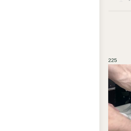
По
по
хи
Ст
отс
то
мо
225
тр
Ле
по
эл
а с
де
сл
Ши