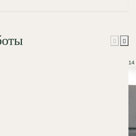
боты
14