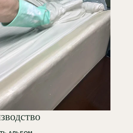
делки:
плотная шелковистая
верхность идеальна для
чечного патинирования,
нировки или золочения
поталью
.
 такие точечные, ювелирно
отанные акценты формируют
стый, законченный музейный
интерьера. В отличие от
го пластика, гипсовый декор со
ем приобретает благородство
ариата, а случайные
дения легко нивелируются
зводство
 реставрацией непосредственно
е.
ТЬ АЛЬБОМ