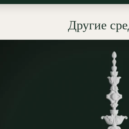
зиционным инструментом
тора. В качестве центрального
ка он организует
молдинговую
Другие ср
а стене при создании
зских классических панелей
и
. В роли завершающего
ия или финиала поддерживает
аль
пилястр
, ниш и зеркальных
 наддверной композиции, или
порте
, центральная вставка
няет дверной портал с
ающим декором панелей
ри). Характер орнамента тяготеет
ественному барокко, сохраняя
очную симметрию для