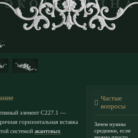
ание
Частые
вопросы
тивный элемент С227.1 —
ричная горизонтальная вставка
Зачем нужны
средники, если
итой системой
акантовых
можно просто