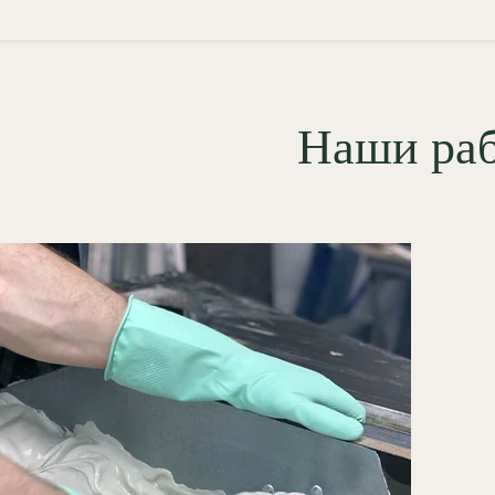
жарная безопасность (КМ0):
лностью негорючий материал,
мически пассивный при нагреве;
абильность размеров:
Наши ра
утствие усадки гарантирует, что
нкие примыкания детали к
лдингам никогда не покроются
ещинами;
гкость механической
дгонки:
тыльная сторона
емента идеально выравнивается,
ам гипс легко поддается
ликатной подрезке при подгонке
ожных стыков;
рокий спектр финишной