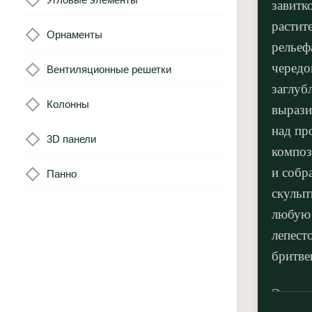
завитк
растит
Орнаменты
рельеф
чередо
Вентиляционные решетки
заглуб
Колонны
вырази
над пр
3D панели
композ
и собр
Панно
скульп
любую 
лепест
бритве
Элемен