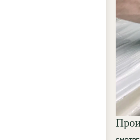
от
по
то
то
Именно
прораб
породи
образ 
хрупко
времен
антикв
повреж
Прои
мягкой
на стен
СМОТРЕ