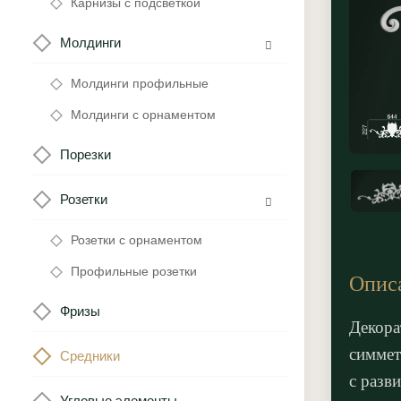
Карнизы с подсветкой
Молдинги
Молдинги профильные
Молдинги с орнаментом
Порезки
Розетки
Розетки с орнаментом
Профильные розетки
Опис
Фризы
Декора
симмет
Средники
с разв
Угловые элементы