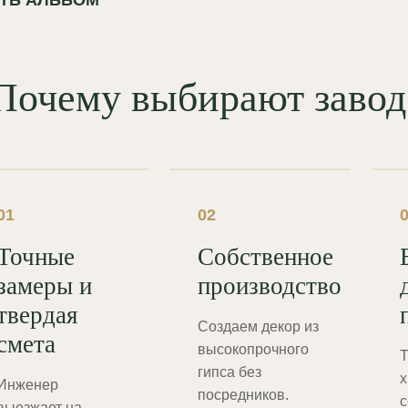
Почему выбирают зав
01
02
Точные
Собственное
замеры и
производство
твердая
Создаем декор из
смета
высокопрочного
Т
гипса без
х
Инженер
посредников.
с
выезжает на