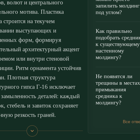
ов, волют и центрального
запилить молдинг
ельного мотива. Пластика
под углом?
а строится на текучем
вании выступающих и
Как правильно
подобрать средни
ленных форм, формируя
к существующему
тельный архитектурный акцент
настенному
молдингу?
оемом или внутри стеновой
иции. Ритм орнамента устойчив
Не появятся ли
ан. Плотная структура
трещины в местах
турного гипса Г-16 исключает
примыкания
средника к
замыленность деталей: каждый
молдингу?
ок, стебель и завиток сохраняет
нную резкость граней.
Все отв
т выступает сложным