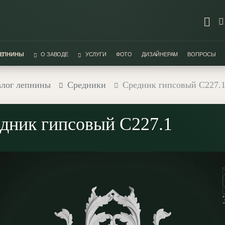
ЛЕПНИНЫ
О ЗАВОДЕ
УСЛУГИ
ФОТО
ДИЗАЙНЕРАМ
ВОПРОСЫ
алог лепнины
Средники
Средник гипсовый С227.
дник гипсовый С227.1