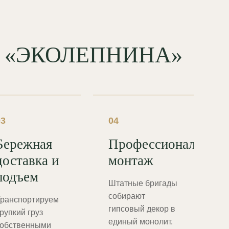
од «ЭКОЛЕПНИНА»
03
04
Бережная
Профессиональный
доставка и
монтаж
подъем
Штатные бригады
собирают
ранспортируем
гипсовый декор в
рупкий груз
единый монолит.
обственными