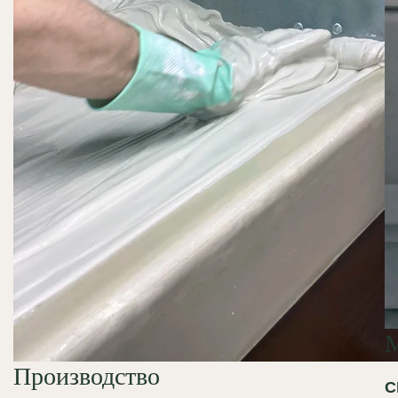
Производство
С