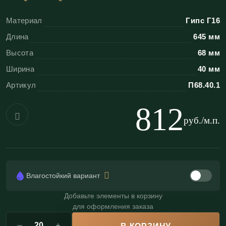
ионики органично поддерживает классику,
Материал
Гипс Г16
неоклассику и парадные интерьеры с античными
Длина
645 мм
цитатами.
Высота
68 мм
Преимущества гипсовых порезок
Ширина
40 мм
«ЭКОЛЕПНИНА»
Артикул
П68.40.1
Высочайшая детализация:
гипс Г-16
812
позволяет отлить тончайшие элементы
руб./м.п.
(тычинки, прожилки, бусины);
Геометрия раппорта:
идеальная стыковка
рисунка обеспечивает эффект бесконечной
Влагостойкий вариант
ленты;
Влагостойкость:
возможно изготовление
Добавьте элементы в корзину
для оформления заказа
влагостойкого варианта для ванных комнат и
хаммамов (по запросу);