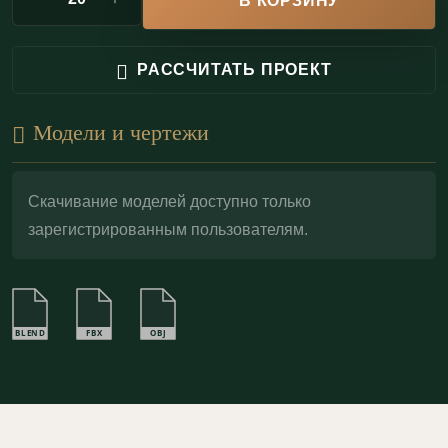
В КОРЗИНУ
Экологичность:
100% природный материал,
не выделяет вредных веществ;
РАССЧИТАТЬ ПРОЕКТ
Пожаробезопасность:
Гипс — негорючий
материал (КМ0). В отличие от полиуретана, он
Модели и чертежи
не выделяет токсичных веществ при нагреве;
Декоративный потенциал:
идеальная основа
Скачивание моделей доступно только
для золочения (
поталь
), патинирования или
зарегистрированным пользователям.
тонировки.
П68.40.1 — тот самый финальный штрих, который
собирает интерьер в цельный ансамбль: добавляет
BLEND
FBX
OBJ
статус, задаёт масштаб и подчёркивает культуру
детали. Порезка деликатно «держит» плоскость и
превращает архитектуру комнаты в продуманную
композицию с благородной, классической