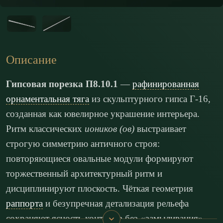
Описание
Гипсовая порезка П8.10.1
—
рафинированная
орнаментальная тяга
из скульптурного гипса Г-16,
созданная как ювелирное украшение интерьера.
Ритм классических
иоников (ов)
выстраивает
строгую симметрию античного строя:
повторяющиеся овальные модули формируют
торжественный архитектурный ритм и
дисциплинируют плоскость. Чёткая геометрия
раппорта
и безупречная детализация рельефа
сохраняют ясность контуров без «замыливания»,