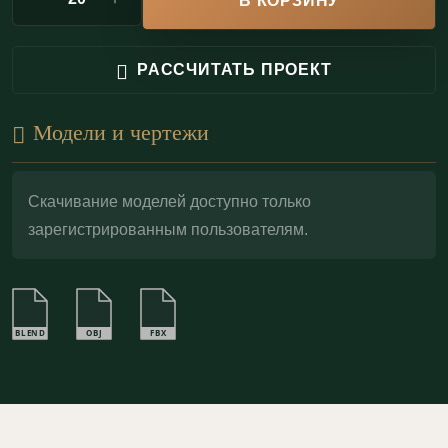
В КОРЗИНУ
материал (КМ0). В отличие от полиуретана, он
не выделяет токсичных веществ при нагреве;
РАССЧИТАТЬ ПРОЕКТ
Декоративный потенциал:
идеальная основа
для золочения (
поталь
), патинирования или
Модели и чертежи
тонировки.
Порезка П8.10.1 — тот самый финальный штрих,
Скачивание моделей доступно только
зарегистрированным пользователям.
который связывает карниз, стены и проёмы в
единый ансамбль: аккуратный орнамент задаёт
масштаб, подчёркивает пропорции и придаёт
интерьеру завершённость, достойную классической
BLEND
OBJ
FBX
архитектуры.