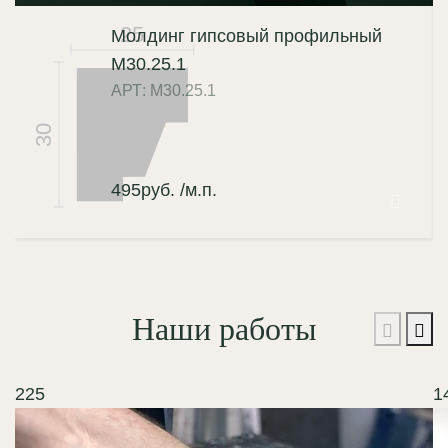
25
Молдинг гипсовый профильный
М30.25.1
АРТ: М30.25.1
30
495
руб.
/м.п.
Наши работы
225
1