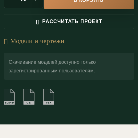
В КОРЗИНУ
Экологичность:
100% природный материал,
не выделяет вредных веществ;
РАССЧИТАТЬ ПРОЕКТ
Пожаробезопасность:
Гипс — негорючий
материал (КМ0). В отличие от полиуретана, он
Модели и чертежи
не выделяет токсичных веществ при нагреве;
Декоративный потенциал:
идеальная основа
Скачивание моделей доступно только
для золочения (
поталь
), патинирования или
зарегистрированным пользователям.
тонировки.
Порезка П50.20.1 — тот самый финальный штрих,
который «собирает» архитектуру интерьера:
BLEND
OBJ
FBX
подчёркивает пропорции, придаёт композиции
завершённость и добавляет благородный ритм
классического орнамента.