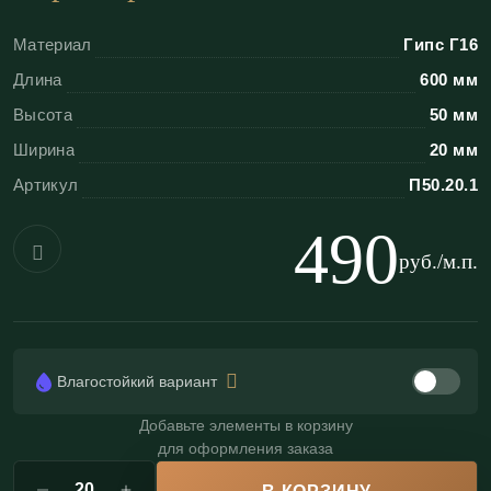
По стилистике мотив «ионики» универсален для
Материал
Гипс Г16
неоклассики, строгой классики и интерьеров с
Длина
600 мм
античными цитатами.
Высота
50 мм
Преимущества гипсовых порезок
Ширина
20 мм
«ЭКОЛЕПНИНА»
Артикул
П50.20.1
Высочайшая детализация:
гипс Г-16
490
позволяет отлить тончайшие элементы
руб./м.п.
(тычинки, прожилки, бусины);
Геометрия раппорта:
идеальная стыковка
рисунка обеспечивает эффект бесконечной
Влагостойкий вариант
ленты;
Влагостойкость:
возможно изготовление
Добавьте элементы в корзину
для оформления заказа
влагостойкого варианта для ванных комнат и
хаммамов (по запросу);