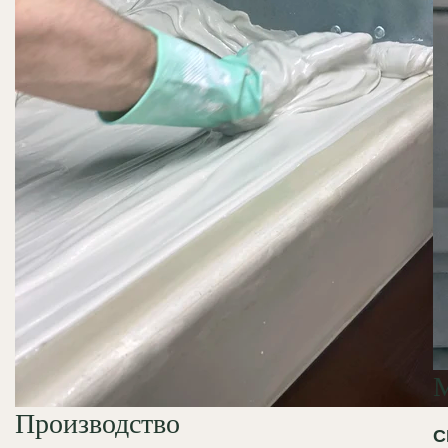
Производство
С