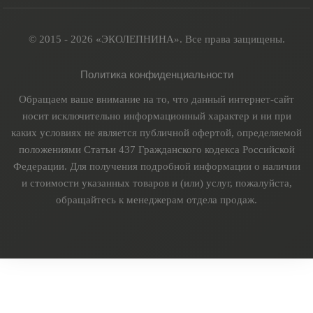
© 2015 - 2026 «ЭКОЛЕПНИНА». Все права защищены.
Политика конфиденциальности
Обращаем ваше внимание на то, что данный интернет-сайт
носит исключительно информационный характер и ни при
каких условиях не является публичной офертой, определяемой
положениями Статьи 437 Гражданского кодекса Российской
Федерации. Для получения подробной информации о наличии
и стоимости указанных товаров и (или) услуг, пожалуйста,
обращайтесь к менеджерам отдела продаж.