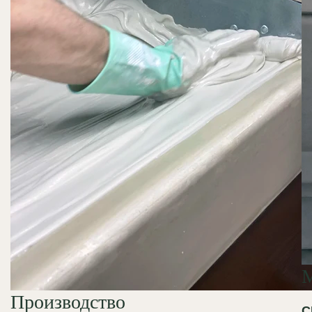
Производство
С