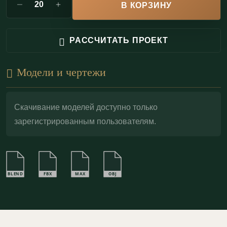
В КОРЗИНУ
Профильный гипсовый карниз с подсветкой
ГКС90.80.1 монтируется бесшовным методом с
РАССЧИТАТЬ ПРОЕКТ
последующей шпаклевкой стыков и окраской в цвет
потолка. В результате получается монолитная,
Модели и чертежи
«архитектурная» линия с чистым световым
контуром — аккуратная деталь, которая завершает
интерьер и делает подсветку частью дизайна.
Скачивание моделей доступно только
зарегистрированным пользователям.
BLEND
FBX
MAX
OBJ