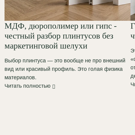
МДФ, дюрополимер или гипс -
Г
честный разбор плинтусов без
ч
маркетинговой шелухи
Э
«
Выбор плинтуса — это вообще не про внешний
о
вид или красивый профиль. Это голая физика
д
материалов.
Ч
Читать полностью