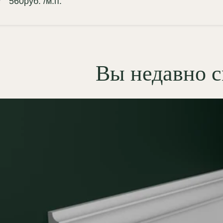
560
руб.
/м.п.
мнат;
лговечность:
не трескается на
ках, в отличие от полиуретана.
жаробезопасность:
Гипс —
Вы недавно 
горючий материал (КМ0). В
ичие от полиуретана, он не
деляет токсичных веществ при
реве;
агостойкость:
возможно
готовление влагостойкого
ианта (по запросу);
.15 легко грунтуется и
вается в любой оттенок,
живая как матовые, так и