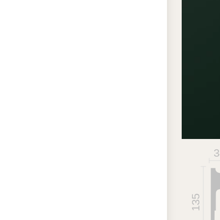
полума
удобно
точных
при сл
локаль
восста
послед
ремонт
3
135