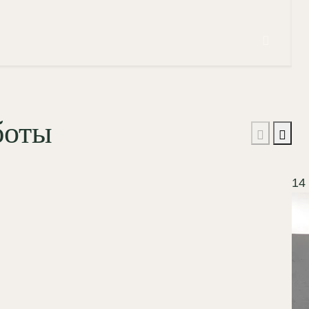
боты
14