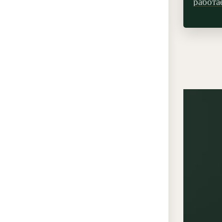
работа
сканд
мягког
уместе
архите
декора
молдин
настен
аккура
покрыт
поддер
простр
аккура
панно,
коридо