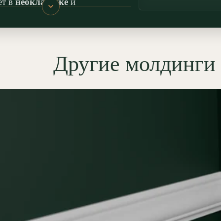
ет в
неоклассике
и
инавских
интерьерах за счет
о края и чистых линий, а также
н в
минимализме
— как
Другие молдинги
ктурная тяга без лишнего
. В практическом применении
г помогает упорядочить
ный декор: задает ритм,
тно закрывает стыки разных
ий (краска/обои/панели),
живает зонирование
анства и позволяет собирать
тные рамки из молдингов для
 изголовья, ТВ-зоны или
ра.