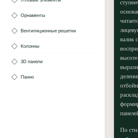
ступен
основ
Орнаменты
читает
лицеву
Вентиляционные решетки
валик 
Колонны
воспри
высоте
3D панели
вырази
делени
Панно
отбойн
раскла
форми
панеле
По сти