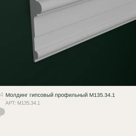
товые системы. Профиль
 запиливается под 45° для
 внешних и внутренних углов, а
учайных ударах гипс поддается
ной реставрации с
новлением кромки и
ующей покраской без следов
а.
4
Молдинг гипсовый профильный М135.34.1
АРТ: М135.34.1