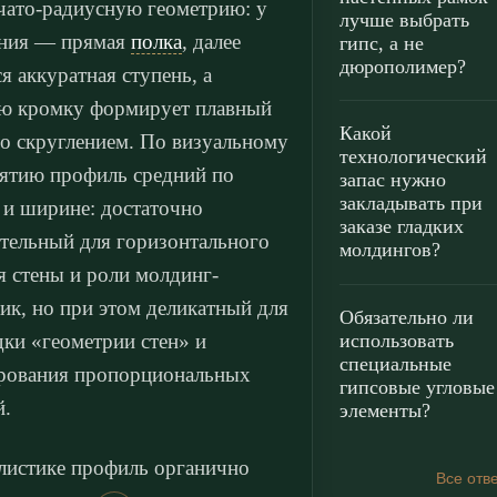
чато-радиусную геометрию: у
лучше выбрать
ания — прямая
полка
, далее
гипс, а не
дюрополимер?
ся аккуратная ступень, а
ю кромку формирует плавный
Какой
со скруглением. По визуальному
технологический
ятию профиль средний по
запас нужно
закладывать при
 и ширине: достаточно
заказе гладких
тельный для горизонтального
молдингов?
я стены и роли молдинг-
ик, но при этом деликатный для
Обязательно ли
использовать
дки «геометрии стен» и
специальные
рования пропорциональных
гипсовые угловые
й.
элементы?
листике профиль органично
Все отв