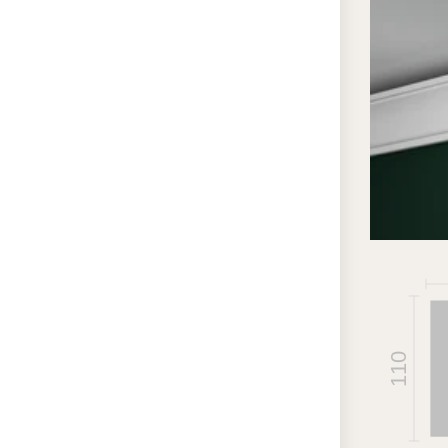
бе
кав
До
сты
со
де
Вл
из
вар
Эк
не
Ун
110
ок
сте