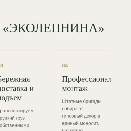
од «ЭКОЛЕПНИНА»
03
04
Бережная
Профессиональный
доставка и
монтаж
подъем
Штатные бригады
собирают
ранспортируем
гипсовый декор в
рупкий груз
единый монолит.
обственными
Грамотно