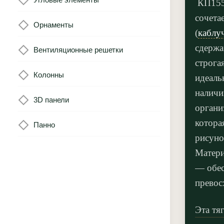
КП155.
сочета
Орнаменты
(
каблу
сдержа
Вентиляционные решетки
строга
Колонны
идеаль
наличи
3D панели
органи
котора
Панно
рисуно
Матери
— обес
превос
Эта тя