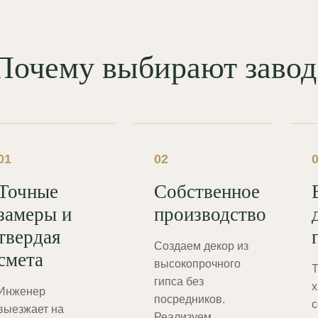
Почему выбирают зав
01
02
Точные
Собственное
замеры и
производство
твердая
Создаем декор из
смета
высокопрочного
Т
гипса без
х
Инженер
посредников.
с
выезжает на
Реализуем