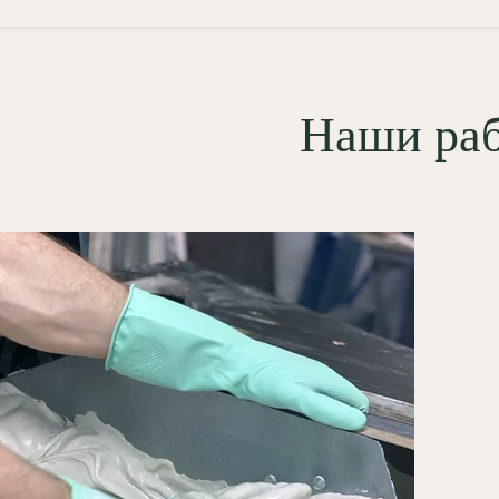
ный монтаж обеспечивает
тное местоприсоединение и
яет скрыть дефекты стыкa стена-
к. При профессиональной
Наши ра
вке достигается ровный,
тный переход и долговременная
ность геометрии профиля.