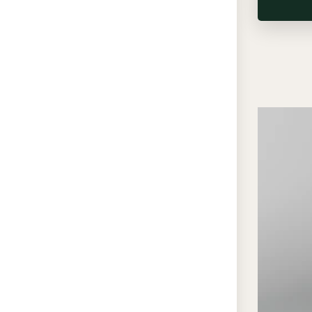
соврем
стилей
сканди
примен
расшир
увелич
сглажи
«парящ
маскир
формир
Преи
проф
«ЭК
Ид