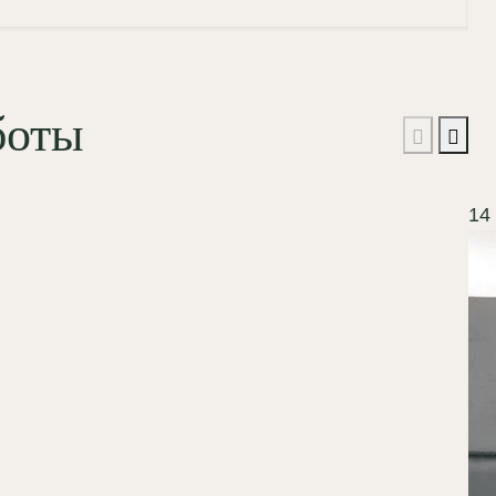
боты
14