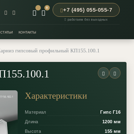
0
+7 (495) 055-055-7
работаем без выходных
СТАТЬИ
КОНТАКТЫ
арниз гипсовый профильный КП155.100.1
П155.100.1
Характеристики
Материал
Гипс Г16
Длина
1200 мм
Высота
155 мм