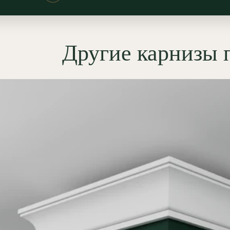
енной классики и подходит для
:
минимализм
,
хай-тек
,
лофт
,
, неоклассика. Карниз
Другие карнизы
яется для визуального
ения пространства, визуального
ения высоты потолка,
вания углов и создания эффекта
его» потолка; аккуратно
ует примыкание потолка,
уя чистую линию примыкания.
мущества гипсовых
ильных карнизов
ОЛЕПНИНА»
еальная гладкость: