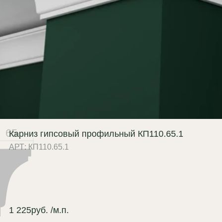
зупречная поверхность без пор и
ерн благодаря гипсу Г-16;
лговечность:
не дает усадку на
ках (в отличие от полиуретана),
храняя геометрию
сятилетиями;
агостойкость:
возможно
готовление влагостойкого
ианта (по запросу);
65
Карниз гипсовый профильный КП110.65.1
ологичность:
100% природный
АРТ: КП110.65.1
горючий материал (КМ0);
иверсальность:
легко
рашивается в цвет потолка или
н для эффекта монолита.
1 225
руб.
/м.п.