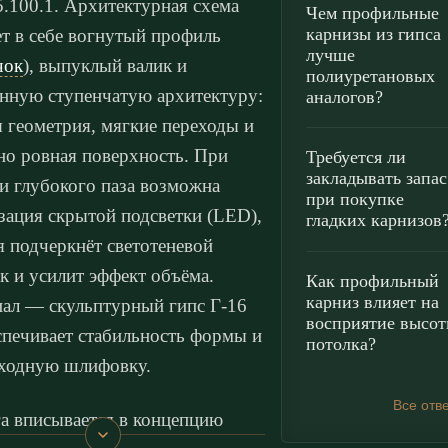
100.1. Архитектурная схема
Чем профильные
карнизы из гипса
ет в себе вогнутый профиль
лучше
чок
), выпуклый валик и
полиуретановых
нную ступенчатую архитектуру:
аналогов?
я геометрия, мягкие переходы и
но ровная поверхность. При
Требуется ли
закладывать запас
и глубокого паза возможна
при покупке
зация скрытой подсветки (LED),
гладких карнизов
я подчеркнёт светотеневой
к и усилит эффект объёма.
Как профильный
карниз влияет на
ал — скульптурный гипс Г-16
восприятие высо
печивает стабильность формы и
потолка?
ходную шлифовку.
Все отв
га вписывается в концепцию