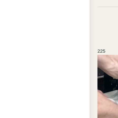
Бесшов
моноли
позвол
потоло
устано
аккура
сохран
225