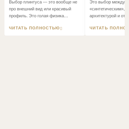
Выбор плинтуса — это вообще не
Это выбор между «
про внешний вид или красивый
«синтетическим», 
профиль. Это голая физика
архитектурой и отд
материалов.
по фактам, что про
ЧИТАТЬ ПОЛНОСТЬЮ
ЧИТАТЬ ПОЛНО
декором через два 
монтажа.