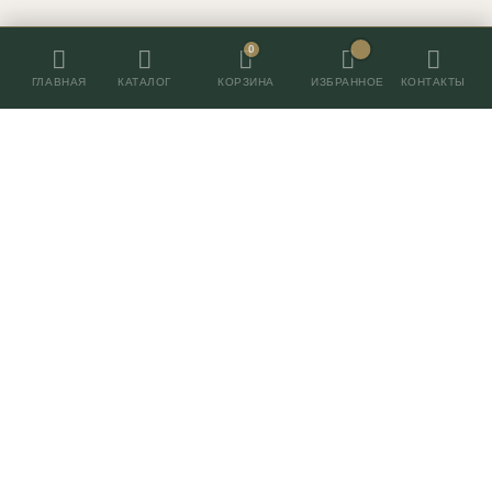
0
ГЛАВНАЯ
КАТАЛОГ
ИЗБРАННОЕ
КОНТАКТЫ
КОРЗИНА
Контакты
+7 (495) 055-055-7
г. Москва, Нахимовский 24,
ТВК Экспострой, пав. 2, место 96
ШОУРУМ ПЕРЕЕЗЖАЕТ!
ЖДЕМ ВАС НА ПРОИЗВОДСТВЕ