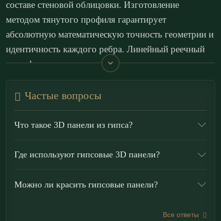
составе стеновой облицовки. Изготовление
методом тянутого профиля гарантирует
абсолютную математическую точность геометрии и
идентичность каждого ребра. Линейный реечный
рельеф сочетает широкие гладкие поля с
регулярными вертикальными
каннелюрами
,
формируя глубокую игру света и тени, полностью
Частые вопросы
преображающую архитектуру пространства и
превращающую плоскость стены в динамичный
Что такое 3D панели из гипса?
арт-объект.
Где используют гипсовые 3D панели?
3D панели для стен служат инструментом создания
масштабных архитектурных доминант в жилых и
Можно ли красить гипсовые панели?
общественных интерьерах. Они формируют
бесшовные акцентные стены в просторных
Все ответы