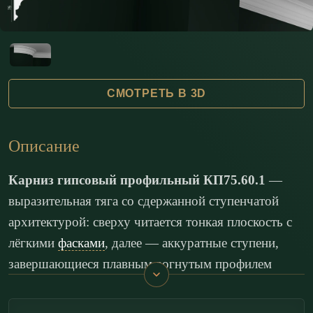
СМОТРЕТЬ В 3D
Описание
Карниз гипсовый профильный КП75.60.1
—
выразительная тяга со сдержанной ступенчатой
архитектурой: сверху читается тонкая плоскость с
лёгкими
фасками
, далее — аккуратные ступени,
завершающиеся плавным вогнутым профилем
(
каблучок
) и мягким выпуклым валиком. Гладкая
геометрия формирует чистый светотеневой