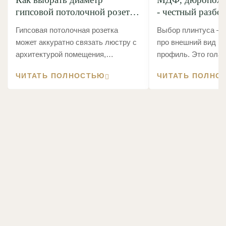
гипсовой потолочной розетки
- честный разбо
под люстру: полное
без маркетинго
Гипсовая потолочная розетка
Выбор плинтуса — 
руководство
может аккуратно связать люстру с
про внешний вид и
архитектурой помещения,
профиль. Это гола
подчеркнуть центр потолка и
материалов.
ЧИТАТЬ ПОЛНОСТЬЮ
ЧИТАТЬ ПОЛНО
собрать интерьер в единое целое.
А может выглядеть как случайно
приклеенная тарелка над головой.
Разница обычно не в цене изделия
и даже не в сложности орнамента.
Главный вопрос — правильно ли
выбран размер.