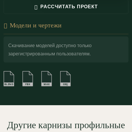
становится визуально ровнее, скрывая локальные
РАССЧИТАТЬ ПРОЕКТ
дефекты стыка стена–потолок. Скульптурный гипс
Г-16 обладает высокой адгезией к отделочным
Модели и чертежи
составам и удобен в финишной обработке —
шпаклёвка, шлифовка и окраска позволяют
Скачивание моделей доступно только
добиться цельного, «архитектурного» результата.
зарегистрированным пользователям.
BLEND
FBX
MAX
OBJ
Другие карнизы профильные