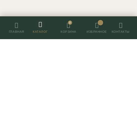
0
ГЛАВНАЯ
КАТАЛОГ
ИЗБРАННОЕ
КОНТАКТЫ
КОРЗИНА
Контакты
+7 (495) 055-055-7
г. Москва, Нахимовский 24,
ТВК Экспострой, пав. 2, место 96