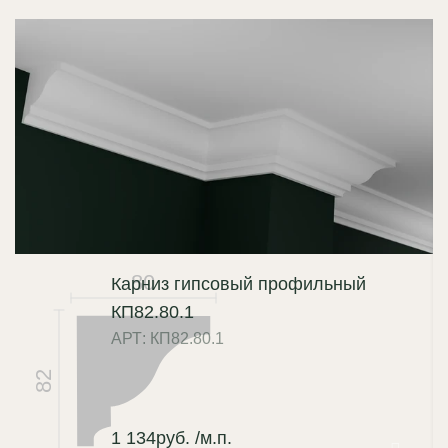
80
Карниз гипсовый профильный
КП82.80.1
АРТ: КП82.80.1
82
1 134
руб.
/м.п.