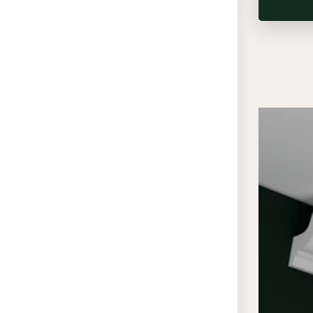
для оф
визуал
ступен
изгиб 
«стена
эстети
работа
сканди
концеп
важны 
Преи
проф
«ЭК
Ид