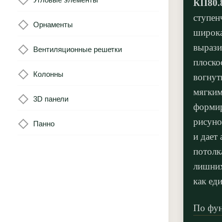
КП80.
ступен
Орнаменты
широк
вырази
Вентиляционные решетки
плоско
Колонны
вогнут
мягким
3D панели
формир
рисуно
Панно
и дает
потолк
лишних
как ед
По фун