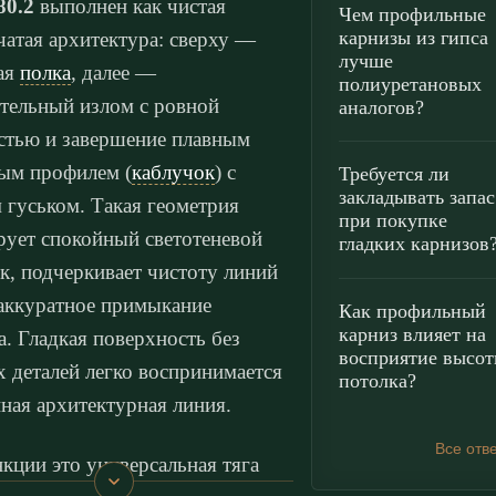
80.2
выполнен как чистая
Чем профильные
карнизы из гипса
чатая архитектура: сверху —
лучше
ая
полка
, далее —
полиуретановых
тельный излом с ровной
аналогов?
стью и завершение плавным
ым профилем (
каблучок
) с
Требуется ли
закладывать запас
 гуськом. Такая геометрия
при покупке
ует спокойный светотеневой
гладких карнизов
к, подчеркивает чистоту линий
 аккуратное примыкание
Как профильный
карниз влияет на
а. Гладкая поверхность без
восприятие высо
 деталей легко воспринимается
потолка?
иная архитектурная линия.
Все отв
кции это универсальная тяга