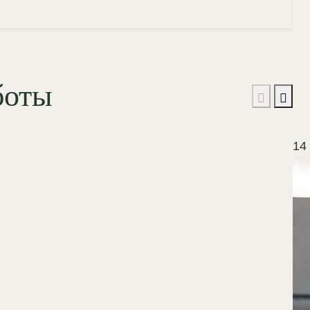
боты
14