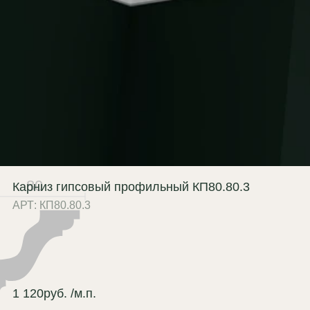
зупречная поверхность без пор и
ерн благодаря гипсу Г-16;
лговечность:
не дает усадку на
ках (в отличие от полиуретана),
храняя геометрию
сятилетиями;
агостойкость:
возможно
готовление влагостойкого
ианта (по запросу);
80
Карниз гипсовый профильный КП80.80.3
ологичность:
100% природный
АРТ: КП80.80.3
горючий материал (КМ0);
иверсальность:
легко
рашивается в цвет потолка или
н для эффекта монолита.
1 120
руб.
/м.п.