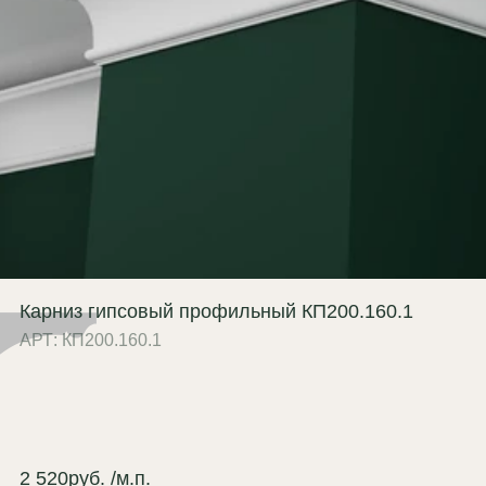
Карниз гипсовый профильный КП200.160.1
АРТ: КП200.160.1
2 520
руб.
/м.п.