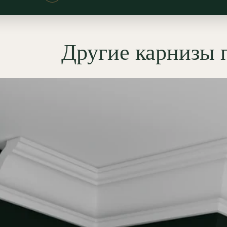
ормления периметра и
ьного расширения пространства:
и читаются графично, а плавный
Другие карнизы
смягчает угол, делая переход
–потолок» собранным и
чным. Карниз органично
ет в
минимализме
,
хай-тек
,
лофт
,
и неоклассике, особенно в
ции «
современная классика
», где
пропорции и точная геометрия.
мущества гипсовых
ильных карнизов
ОЛЕПНИНА»
еальная гладкость: