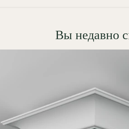
 гипсовый профильный
0.2 рассчитан на бесшовный
: стыки шпаклюются,
тся и после окраски
Вы недавно 
щаются в монолитную линию по
тру. Гипс Г-16 обеспечивает
ю адгезию к отделочным
ам, поэтому финишная
тка проста и предсказуема.
ь помогает деликатно скрыть
 дефекты в зоне примыкания
а и обеспечивает аккуратную,
ктурно выверенную кромку.