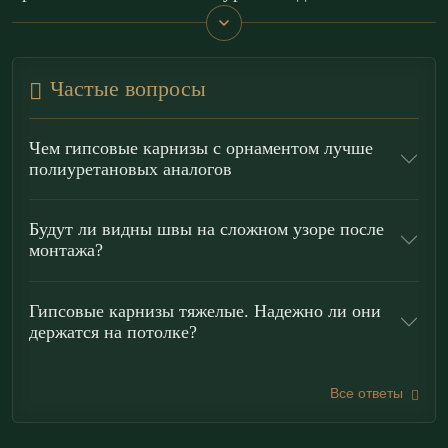
По характеру рисунка и пропорциям карниз
органично поддерживает классический интерьер и
Частые вопросы
эстетики Ампира и Классицизма: он
дисциплинирует периметр потолка, придает
Чем гипсовые карнизы с орнаментом лучше
пространству торжественность и завершенность.
полиуретановых аналогов
Решение особенно эффектно для парадных залов,
представительских гостиных и кабинетов, где важен
Будут ли видны швы на сложном узоре после
монтажа?
статусный акцент и архитектурная цельность.
Преимущества лепнины
Гипсовые карнизы тяжелые. Надежно ли они
держатся на потолке?
«ЭКОЛЕПНИНА»
Высокая детализация:
гипс Г-16 передает
Все ответы
мельчайшие нюансы узора, недоступные для
пенопласта;