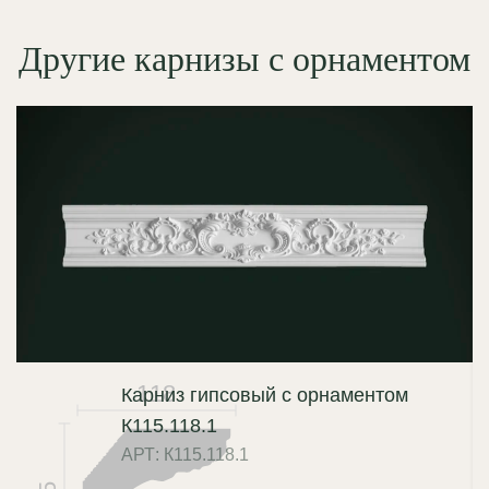
Другие карнизы с орнаментом
Н
118
Карниз гипсовый с орнаментом
К115.118.1
АРТ: К115.118.1