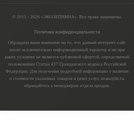
© 2015 - 2026 «ЭКОЛЕПНИНА». Все права защищены.
Политика конфиденциальности
Обращаем ваше внимание на то, что данный интернет-сайт
носит исключительно информационный характер и ни при
каких условиях не является публичной офертой, определяемой
положениями Статьи 437 Гражданского кодекса Российской
Федерации. Для получения подробной информации о наличии
и стоимости указанных товаров и (или) услуг, пожалуйста,
обращайтесь к менеджерам отдела продаж.