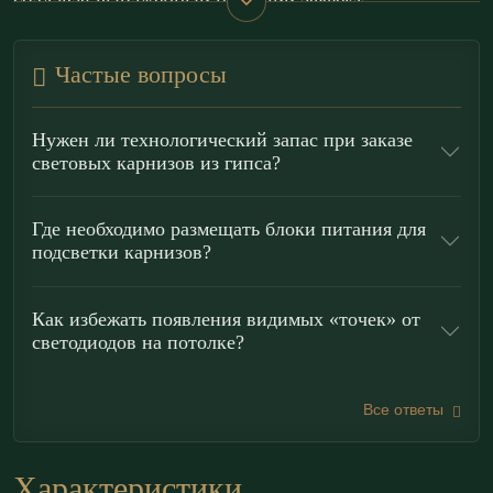
создавая выраженный парящий эффект.
Карниз ГКС150.100.9 органично работает в стилях
Частые вопросы
хай-тек
,
минимализм
,
лофт
и
современная классика
.
Закарнизная подсветка помогает зонировать
Нужен ли технологический запас при заказе
пространство без перегородок, задавать контурный
световых карнизов из гипса?
свет по периметру, делать деликатную ночную
подсветку и создавать интимную атмосферу в
Где необходимо размещать блоки питания для
подсветки карнизов?
спальне или гостиной. Конструкция рассчитана на
корректную установку LED-ленты с учетом
Как избежать появления видимых «точек» от
стабильности светового потока и аккуратного
светодиодов на потолке?
направления света.
Все ответы
Преимущества гипсовых световых
карнизов «ЭКОЛЕПНИНА»
Характеристики