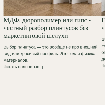
МДФ, дюрополимер или гипс -
Г
честный разбор плинтусов без
ч
маркетинговой шелухи
Э
«
Выбор плинтуса — это вообще не про внешний
о
вид или красивый профиль. Это голая физика
д
материалов.
Ч
Читать полностью