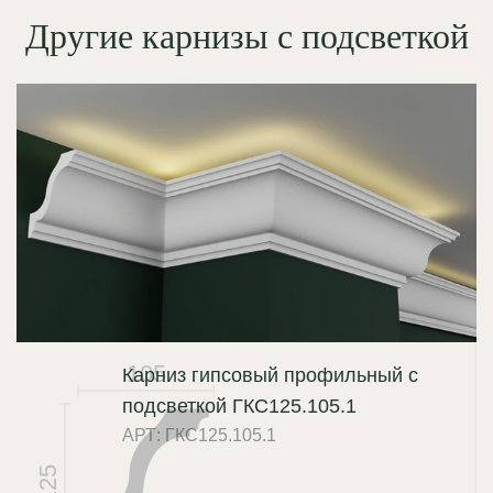
Другие карнизы с подсветкой
105
Карниз гипсовый профильный с
подсветкой ГКС125.105.1
АРТ: ГКС125.105.1
125