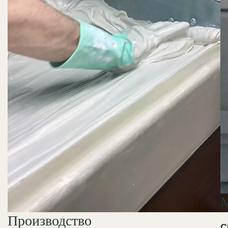
Производство
С