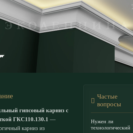
ание
Частые
вопросы
льный гипсовый карниз с
ткой ГКС110.130.1
—
Нужен ли
технологический
огичный карниз из