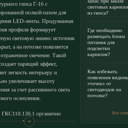
запас при заказе
турного гипса Г-16 с
световых карнизо
ированной полкой-пазом для
из гипса?
ения LED-ленты. Продуманная
рия профиля формирует
Где необходимо
размещать блоки
тную световую линию: источник
питания для
крыт, а на потолке появляется
подсветки
карнизов?
 отраженное свечение. Такой
создает парящий эффект,
Как избежать
яет легкость интерьеру и
появления видим
ьно увеличивает высоту
«точек» от
светодиодов на
ния за счет рассеянного света
потолке?
ямого ослепления.
 ГКС110.130.1 органично
Все отв
ается в
хай-тек
,
минимализм
,