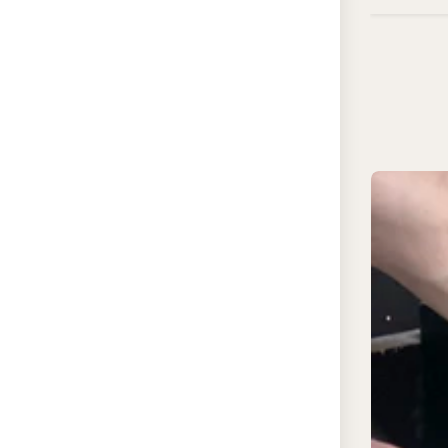
Профил
подсве
бесшов
шпатле
потолк
моноли
свет ра
отдель