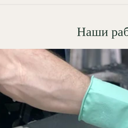
ьный гипсовый карниз с
ткой ГКС110.130.1 монтируется
Наши ра
ным методом с последующей
вкой стыков и окраской в цвет
а. В результате получается
тная архитектурная линия, где
ботает как часть формы, а не как
ный прибор.