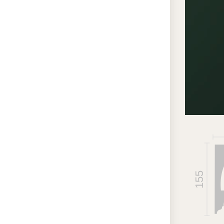
отл
бо
св
зап
Ес
заб
ср
Ид
ли
пот
Эк
спа
155
Вл
из
вар