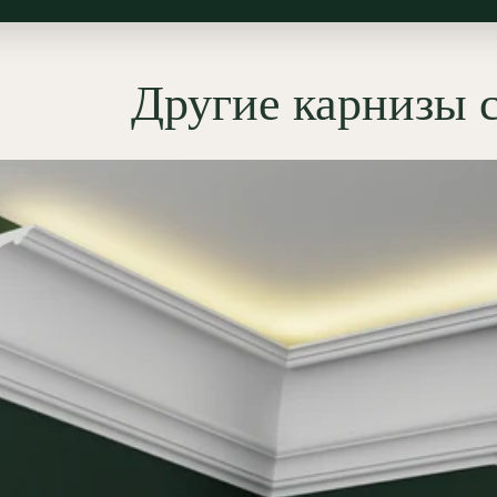
современную классику. Он
ет выстраивать световой
ий: деликатная закарнизная
Другие карнизы 
тка для вечернего режима,
ный свет по периметру для
ьного зонирования, спокойная
 подсветка для коридора,
и или гостиной, а также
ая атмосфера в зоне отдыха.
мущества гипсовых
вых карнизов
ОЛЕПНИНА»
жаробезопасность:
Гипс —
горючий материал (КМ0). В