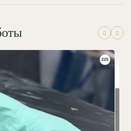
боты
225