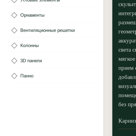
скульп
интегр
Орнаменты
размещ
Вентиляционные решетки
геомет
аккура
Колонны
света с
мягкое
3D панели
прием 
Панно
добавл
визуал
помеще
без пр
Карниз
вписыв