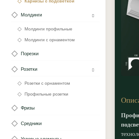
Карнизы с подсветкой
Молдинги
Молдинги профильные
Молдинги с орнаментом
Порезки
Розетки
Розетки с орнаментом
Профильные розетки
Опис
Фризы
Профи
Средники
подсве
технол
Угловые элементы