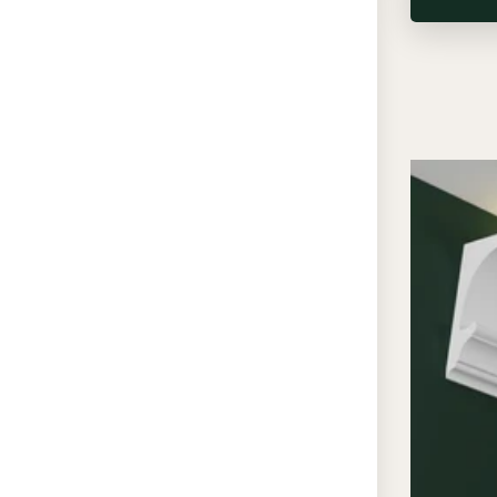
лофт
и 
помога
сценар
подсве
контур
визуал
ночная
спальн
камерн
Преи
свето
«ЭК
По
не