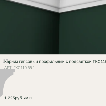
тественный теплоотвод:
Гипс
ирает тепло от ленты, продлевая
ок её службы;
еальная геометрия:
Ровные
нии обеспечивают равномерный
ок света без теней и искажений;
ологичность:
Безопасен для
лен и детских комнат.
65
агостойкость:
возможно
Карниз гипсовый профильный с подсветкой ГКС110
АРТ: ГКС110.65.1
готовление влагостойкого
ианта (по запросу);
ьный гипсовый карниз с
ткой ГКС155.100.1 монтируется
1 225
руб.
/м.п.
ным методом с последующей