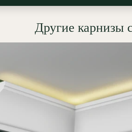
тка по периметру для вечернего
, деликатное зонирование
 в гостиной, а также спокойная
Другие карнизы 
 подсветка для спальни без
 теней.
мущества гипсовых
вых карнизов
ОЛЕПНИНА»
жаробезопасность:
Гипс —
горючий материал (КМ0). В
ичие от полиуретана, он не
ится нагрева от мощных
етодиодных лент и не выделяет
ахов;