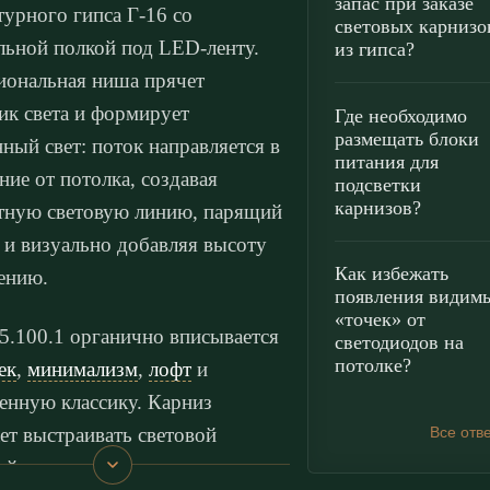
запас при заказе
турного гипса Г-16 со
световых карнизо
льной полкой под LED-ленту.
из гипса?
ональная ниша прячет
ик света и формирует
Где необходимо
размещать блоки
нный свет: поток направляется в
питания для
ние от потолка, создавая
подсветки
карнизов?
тную световую линию, парящий
 и визуально добавляя высоту
Как избежать
ению.
появления видим
«точек» от
.100.1 органично вписывается
светодиодов на
потолке?
ек
,
минимализм
,
лофт
и
енную классику. Карниз
ет выстраивать световой
Все отв
ий: мягкая закарнизная