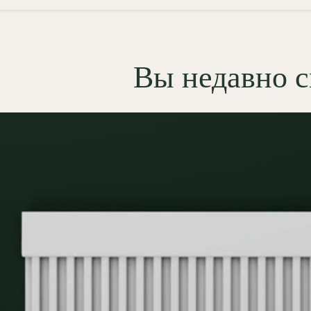
вкой стыков и окрашивается в
отолка. В результате получается
тная архитектурная линия, где
Вы недавно 
ботает как часть формы, а не как
ный прибор.