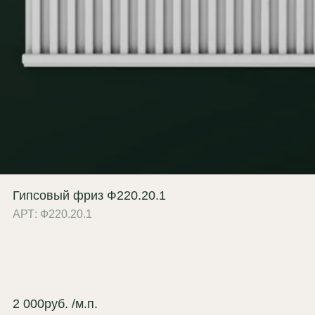
Гипсовый фриз Ф220.20.1
АРТ: Ф220.20.1
2 000
руб.
/м.п.