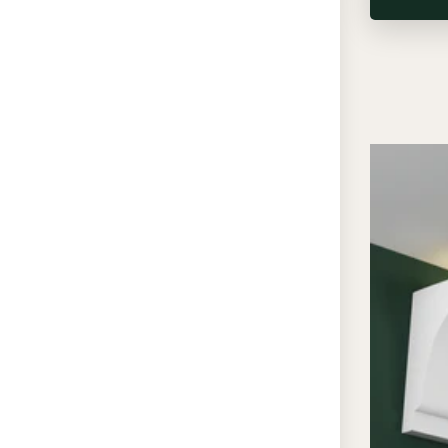
подсве
режима
светом
ночная
резких
Преи
свето
«ЭК
По
не
отл
бо
св
зап