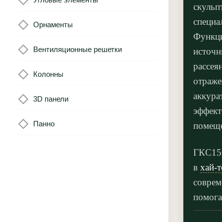
скульп
специа
Орнаменты
Функци
Вентиляционные решетки
источн
рассея
Колонны
отраже
аккура
3D панели
эффект
Панно
помещ
ГКС155
в
хай-т
соврем
помога
сценар