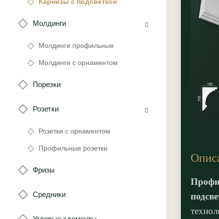
Карнизы с подсветкой
Молдинги
Молдинги профильные
Молдинги с орнаментом
Порезки
Розетки
Розетки с орнаментом
Профильные розетки
Опис
Фризы
Профи
Средники
подсве
технол
Угловые элементы