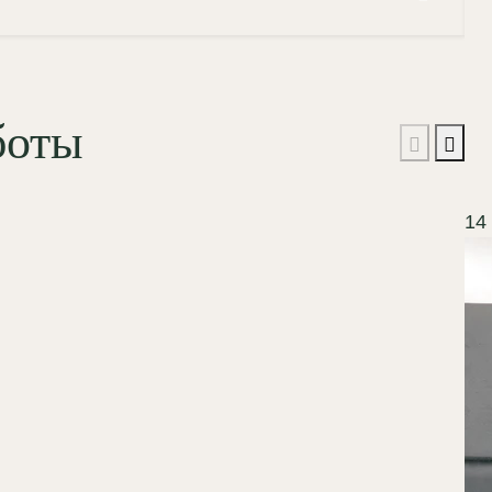
боты
14