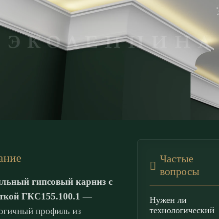
ание
Частые
вопросы
льный гипсовый карниз с
ткой ГКС155.100.1
—
Нужен ли
технологический
огичный профиль из