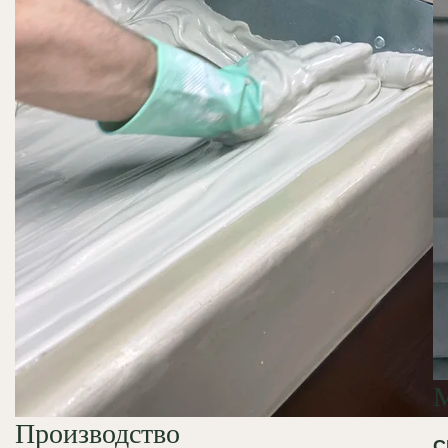
Производство
С