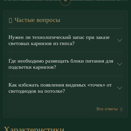
Такая геометрия добавляет интерьеру легкости и
визуально «поднимает» потолок.
Частые вопросы
Модель ГКС195.70.1 органично работает в стилях
хай-тек
,
минимализм
,
лофт
и
современная классика
.
Нужен ли технологический запас при заказе
Карниз помогает выстраивать световой сценарий:
световых карнизов из гипса?
выделять зоны в едином пространстве, создавать
деликатную ночную подсветку, а также
Где необходимо размещать блоки питания для
подсветки карнизов?
формировать камерную атмосферу в спальне или
гостиной за счет ровного контурного света по
Как избежать появления видимых «точек» от
периметру.
светодиодов на потолке?
Преимущества гипсовых световых
карнизов «ЭКОЛЕПНИНА»
Все ответы
Пожаробезопасность:
Гипс — негорючий
Характеристики