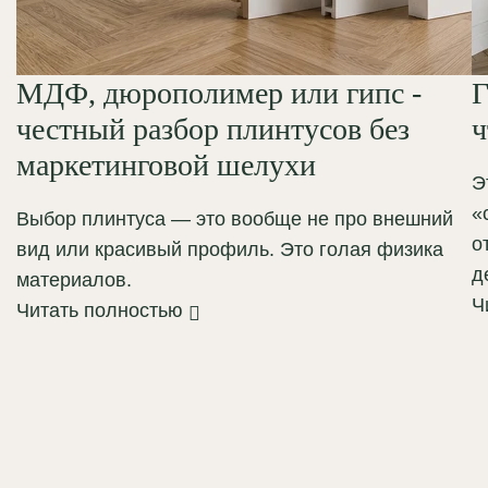
МДФ, дюрополимер или гипс -
Г
честный разбор плинтусов без
ч
маркетинговой шелухи
Э
«
Выбор плинтуса — это вообще не про внешний
о
вид или красивый профиль. Это голая физика
д
материалов.
Ч
Читать полностью