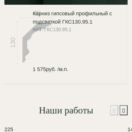
95
Карниз гипсовый профильный с
подсветкой ГКС130.95.1
АРТ: ГКС130.95.1
130
1 575
руб.
/м.п.
Наши работы
225
1