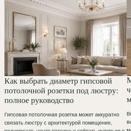
М
Как выбрать диаметр гипсовой
ч
потолочной розетки под люстру:
м
полное руководство
В
Гипсовая потолочная розетка может аккуратно
в
связать люстру с архитектурой помещения,
м