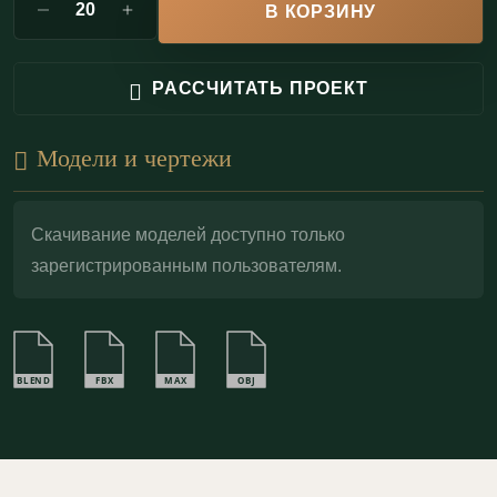
влагостойкого варианта (по запросу);
В КОРЗИНУ
Профильный гипсовый карниз с подсветкой
РАССЧИТАТЬ ПРОЕКТ
ГКС86.65.1 монтируется бесшовным методом:
стыки шпаклюются, после чего изделие
Модели и чертежи
окрашивается в цвет потолка. В результате
получается монолитная линия, которая выглядит
как часть архитектуры и поддерживает чистый,
Скачивание моделей доступно только
зарегистрированным пользователям.
цельный контур света.
BLEND
FBX
MAX
OBJ