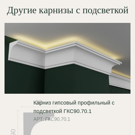
Другие карнизы с подсветкой
70
Карниз гипсовый профильный с
подсветкой ГКС90.70.1
АРТ: ГКС90.70.1
90