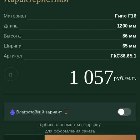
Преимущества гипсовых световых
карнизов «ЭКОЛЕПНИНА»
Материал
Гипс Г16
Длина
1200 мм
Пожаробезопасность:
Гипс — негорючий
Высота
86 мм
материал (КМ0). В отличие от полиуретана, он
Ширина
65 мм
не боится нагрева от мощных светодиодных
Артикул
ГКС86.65.1
лент и не выделяет запахов;
Естественный теплоотвод:
Гипс забирает
1 057
тепло от ленты, продлевая срок её службы;
руб./м.п.
Идеальная геометрия:
Ровные линии
обеспечивают равномерный поток света без
теней и искажений;
Влагостойкий вариант
Экологичность:
Безопасен для спален и
детских комнат.
Добавьте элементы в корзину
для оформления заказа
Влагостойкость:
возможно изготовление