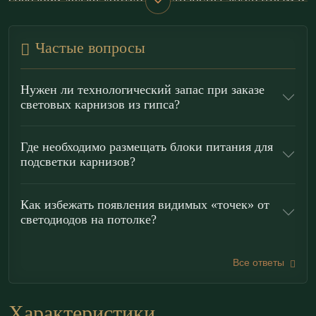
сценарий делает контур пространства аккуратным и
выразительным без видимых приборов.
Частые вопросы
Модель органично вписывается в интерьеры
хай-
тек
,
минимализм
,
лофт
и современную классику.
Нужен ли технологический запас при заказе
Профильный карниз удобно использовать для
световых карнизов из гипса?
зонирования светом, ночной навигационной
подсветки и создания интимной атмосферы в
Где необходимо размещать блоки питания для
подсветки карнизов?
спальне или гостиной; закарнизная подсветка
подчеркивает геометрию помещения и помогает
Как избежать появления видимых «точек» от
выстроить многослойный, управляемый свет.
светодиодов на потолке?
Преимущества гипсовых световых
карнизов «ЭКОЛЕПНИНА»
Все ответы
Пожаробезопасность:
гипс — негорючий
Характеристики