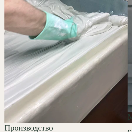
Производство
С