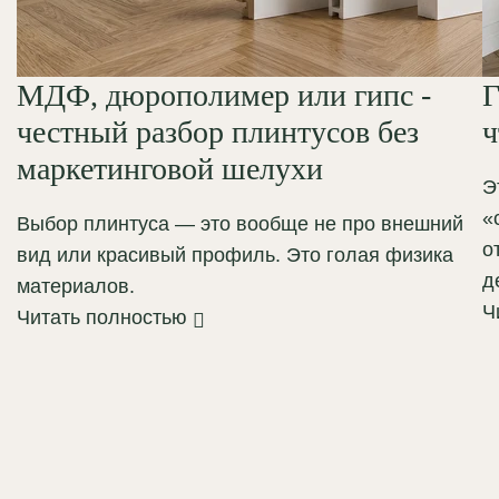
МДФ, дюрополимер или гипс -
Г
честный разбор плинтусов без
ч
маркетинговой шелухи
Э
«
Выбор плинтуса — это вообще не про внешний
о
вид или красивый профиль. Это голая физика
д
материалов.
Ч
Читать полностью