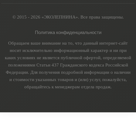
© 2015 - 2026 «ЭКОЛЕПНИНА». Все права защищены.
Политика конфиденциальности
Обращаем ваше внимание на то, что данный интернет-сайт
носит исключительно информационный характер и ни при
каких условиях не является публичной офертой, определяемой
положениями Статьи 437 Гражданского кодекса Российской
Федерации. Для получения подробной информации о наличии
и стоимости указанных товаров и (или) услуг, пожалуйста,
обращайтесь к менеджерам отдела продаж.