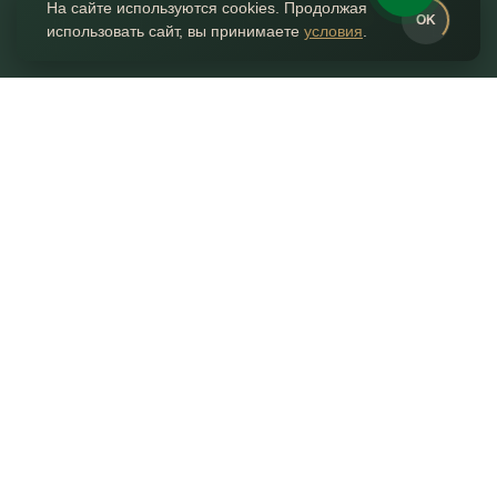
На сайте используются cookies. Продолжая
0
OK
использовать сайт, вы принимаете
условия
.
ГЛАВНАЯ
КАТАЛОГ
ИЗБРАННОЕ
КОНТАКТЫ
КОРЗИНА
Контакты
+7 (495) 055-055-7
г. Москва, Нахимовский 24,
ТВК Экспострой, пав. 2, место 96
ШОУРУМ ПЕРЕЕЗЖАЕТ!
ЖДЕМ ВАС НА ПРОИЗВОДСТВЕ