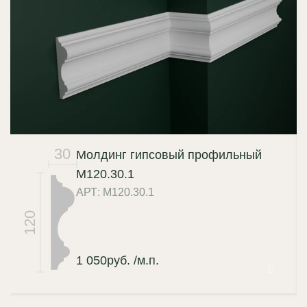
цельность настенного декора.
30
Молдинг гипсовый профильный
М120.30.1
АРТ: М120.30.1
120
1 050
руб.
/м.п.