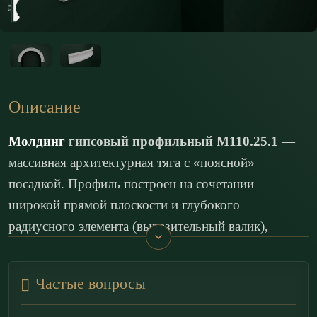
Описание
Молдинг
гипсовый профильный М110.25.1
—
массивная архитектурная тяга с «поясной»
посадкой. Профиль построен на сочетании
широкой прямой плоскости и глубокого
радиусного элемента (выразительный валик),
завершённого тонкими кромками-ступенями. За
счёт заметной высоты и ширины этот молдинг
Частые вопросы
идеально подходит для горизонтального деления
стены (уровень chair rail) и может работать как