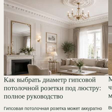
М
Как выбрать диаметр гипсовой
ч
потолочной розетки под люстру:
м
полное руководство
В
Гипсовая потолочная розетка может аккуратно