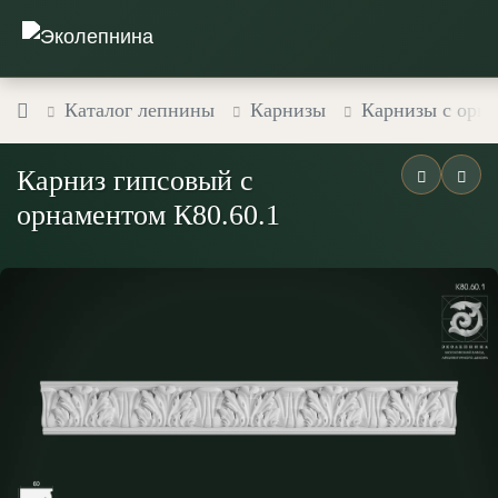
Каталог лепнины
Карнизы
Карнизы с орн
Карниз гипсовый с
орнаментом К80.60.1