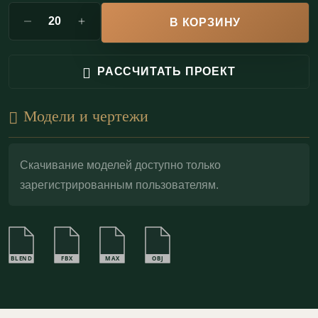
во влагостойком исполнении по запросу;
В КОРЗИНУ
Возможность реставрации:
гипсовый декор
долговечен и легко поддается локальному
РАССЧИТАТЬ ПРОЕКТ
восстановлению.
Модели и чертежи
Карниз идеально раскрывается под золочение
поталью
, деликатное патинирование или
художественную роспись. Финишное
Скачивание моделей доступно только
зарегистрированным пользователям.
декорирование усиливает глубокий рельеф,
подчёркивает объём растительного орнамента и
позволяет точно соотнести оттенок лепнины с
колористикой интерьера.
BLEND
FBX
MAX
OBJ