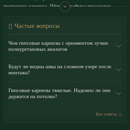
тектонику карниза. Чёткая графика прожилок,
плавная пластика завитков и выверенный
ритмический рисунок придают изделию
Частые вопросы
художественную цельность.
Чем гипсовые карнизы с орнаментом лучше
Орнаментальный карниз органично соответствует
полиуретановых аналогов
эстетике классицизма и неоклассики. Он
предназначен для акцентирования периметра
Будут ли видны швы на сложном узоре после
монтажа?
потолка, оформления парадных залов, гостиных,
кабинетов и представительских интерьеров.
Гипсовые карнизы тяжелые. Надежно ли они
Выразительный профиль объединяет плоскость
держатся на потолке?
потолка и стену, формируя ощущение
архитектурной завершённости и подчёркивая
Все ответы
торжественность пространства. Карниз становится
элементом статуса, уместным в интерьерах с