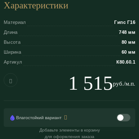
Характеристики
симметричной композицией, благородными
материалами и тщательно выстроенной иерархией
Материал
Гипс Г16
декора.
Длина
748 мм
Преимущества лепнины
Высота
80 мм
«ЭКОЛЕПНИНА»
Ширина
60 мм
Артикул
К80.60.1
Высокая детализация:
гипс Г-16 передает
мельчайшие нюансы узора, недоступные для
1 515
пенопласта и полиуретана;
руб./м.п.
Четкость рисунка:
абсолютная прорисовка
элементов и отсутствие «замыленности»
рельефа;
Влагостойкий вариант
Пожаробезопасность:
полностью негорючий
материал (класс пожарной опасности КМ0);
Добавьте элементы в корзину
для оформления заказа
Влагостойкость:
возможность изготовления