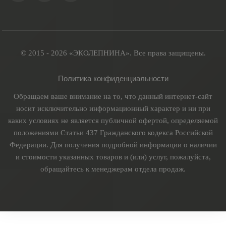
© 2015 - 2026 «ЭКОЛЕПНИНА». Все права защищены.
Политика конфиденциальности
Обращаем ваше внимание на то, что данный интернет-сайт
носит исключительно информационный характер и ни при
каких условиях не является публичной офертой, определяемой
положениями Статьи 437 Гражданского кодекса Российской
Федерации. Для получения подробной информации о наличии
и стоимости указанных товаров и (или) услуг, пожалуйста,
обращайтесь к менеджерам отдела продаж.