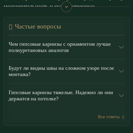
монументальность и художественную
убедительность.
Частые вопросы
Сдержанная симметрия и ясная организация
растительного узора соответствуют эстетике
Чем гипсовые карнизы с орнаментом лучше
классицизма и гармонично вписываются в
полиуретановых аналогов
классический интерьер. Карниз предназначен для
акцентирования периметра потолка, оформления
Будут ли видны швы на сложном узоре после
монтажа?
парадных залов, гостиных, библиотек и кабинетов.
Он подчёркивает торжественность пространства,
Гипсовые карнизы тяжелые. Надежно ли они
формирует архитектурную завершённость и
держатся на потолке?
выступает выразительным элементом статуса
интерьера.
Все ответы
Преимущества лепнины