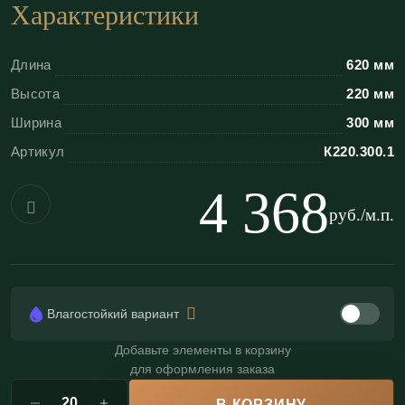
Характеристики
мельчайшие нюансы узора, недоступные для
пенопласта;
Длина
620 мм
Четкость рисунка:
отсутствие "замыленности"
Высота
220 мм
рельефа;
Ширина
300 мм
Пожаробезопасность:
негорючий материал
Артикул
К220.300.1
(КМ0);
Влагостойкость:
возможно изготовление
4 368
влагостойкого варианта (по запросу);
руб./м.п.
Возможность реставрации:
гипс вечен и легко
поддается восстановлению.
Влагостойкий вариант
Идеально подходит под золочение (
поталь
) или
художественную роспись для усиления эффекта
Добавьте элементы в корзину
для оформления заказа
роскоши; патинирование подчеркнёт глубину
рельефа, дополнительно акцентируя проработку
В КОРЗИНУ