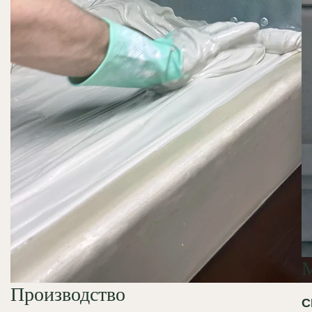
Производство
С