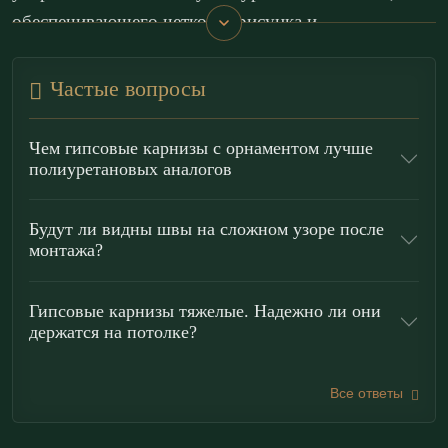
обеспечивающего четкость рисунка и
долговечность.
Частые вопросы
Стиль:
Рококо
. Назначение — парадные залы,
представительские гостиные и акцентирование
Чем гипсовые карнизы с орнаментом лучше
периметра потолка; карниз выступает как элемент
полиуретановых аналогов
статуса, придающий интерьеру торжественность и
утонченную декоративность. Растительный мотив
Будут ли видны швы на сложном узоре после
монтажа?
органично вписывается в классический интерьер и
служит идеальной основой для последующей
Гипсовые карнизы тяжелые. Надежно ли они
отделки.
держатся на потолке?
Преимущества лепнины
«ЭКОЛЕПНИНА»
Все ответы
Высокая детализация:
гипс Г-16 передает