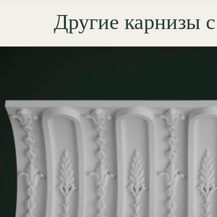
а, усиливающий
Другие карнизы 
твенность и гармонично
ающийся в классический
ер.
мущества лепнины
ОЛЕПНИНА»
сокая детализация:
гипс Г-16
редает мельчайшие нюансы
ора, недоступные для
опласта;
ткость рисунка:
отсутствие
амыленности" рельефа;
жаробезопасность:
негорючий
териал (КМ0);