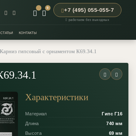
0
+7 (495) 055-055-7
работаем без выходных
СТАТЬИ
КОНТАКТЫ
Карниз гипсовый с орнаментом К69.34.1
К69.34.1
Характеристики
Материал
Гипс Г16
Длина
740 мм
Высота
69 мм