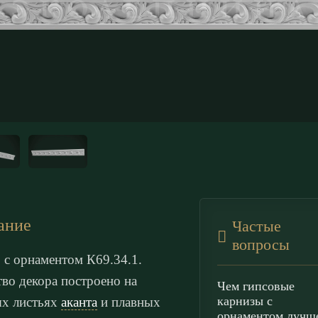
ание
Частые
вопросы
 с орнаментом К69.34.1.
тво декора построено на
Чем гипсовые
карнизы с
х листьях
аканта
и плавных
орнаментом лучш