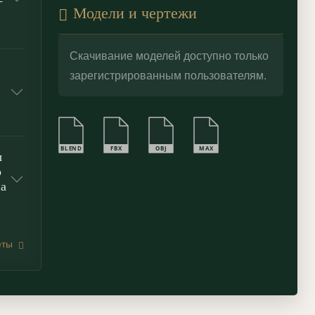
Модели и чертежи
Скачивание моделей доступно только
зарегистрированным пользователям.
BLEND
FBX
OBJ
MAX
ы
о
на
еты