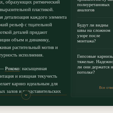
ах, образующих ритмический
полиуретановых
выразительной пластикой.
аналогов
я детализация каждого элемента
окий рельеф с тщательной
Будут ли видны
швы на сложном
откой деталей придают
узоре после
иции объем и динамику,
монтажа?
кивая растительный мотив и
турность исполнения.
Гипсовые карниз
тяжелые. Надежн
ли они держатся 
 —
Рококо
: насыщенная
потолке?
нтация и изящная текучесть
елает карниз идеальным для
Все отв
ых залов и представительских
ых, для акцентирования
тра потолка. Это элемент