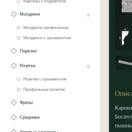
Карнизы с подсветкой
Молдинги
Молдинги профильные
Молдинги с орнаментом
Порезки
Розетки
Розетки с орнаментом
Профильные розетки
Опис
Фризы
Карниз
Богатс
Средники
пышны
Угловые элементы