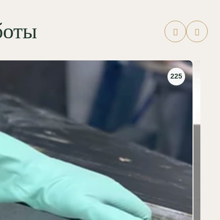
боты
225