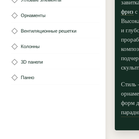
завитк
фриз
с 
Орнаменты
Высока
и глуб
Вентиляционные решетки
прораб
Колонны
композ
подчер
3D панели
скульп
Панно
Стиль
орнаме
форм д
парадн
гостин
периме