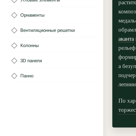
растит
композ
Орнаменты
медаль
обрам
Вентиляционные решетки
аканта
Колонны
рельеф
формир
3D панели
а безу
подчер
Панно
лепнин
По хар
торжес
органи
Ампира