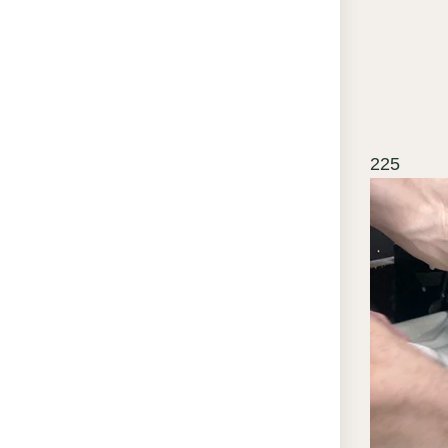
под па
подход
художе
усилив
декору
класси
225