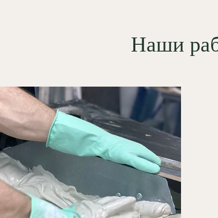
тинирование, а также идеально
ит под золочение (
поталь
) или
ственную роспись: эти техники
Наши ра
ают глубину рельефа и придают
 благородную роскошь
ческого интерьера.