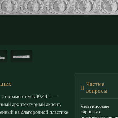
ание
Частые
вопросы
 с орнаментом К80.44.1 —
нный архитектурный акцент,
Чем гипсовые
карнизы с
енный на благородной пластике
орнаментом лучш