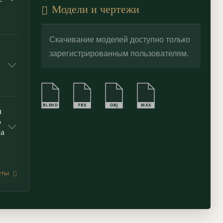
Модели и чертежи
Скачивание моделей доступно только
зарегистрированным пользователям.
BLEND
FBX
OBJ
MAX
ы
о
на
еты