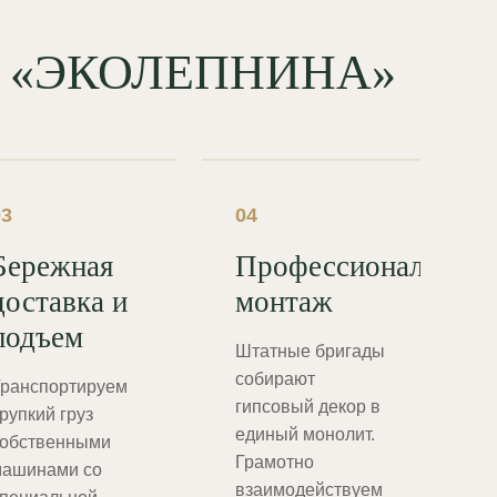
од «ЭКОЛЕПНИНА»
03
04
Бережная
Профессиональный
доставка и
монтаж
подъем
Штатные бригады
собирают
ранспортируем
гипсовый декор в
рупкий груз
единый монолит.
обственными
Грамотно
ашинами со
взаимодействуем