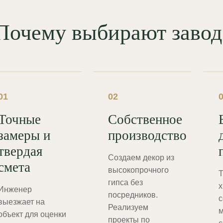
Почему выбирают зав
01
02
Точные
Собственное
замеры и
производство
твердая
Создаем декор из
смета
высокопрочного
Т
гипса без
х
Инженер
посредников.
с
выезжает на
Реализуем
м
объект для оценки
проекты по