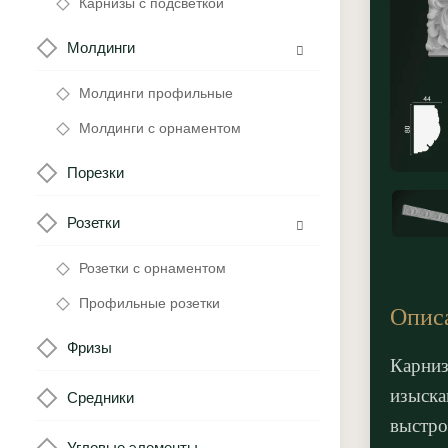
Карнизы с подсветкой
Молдинги
Молдинги профильные
Молдинги с орнаментом
Порезки
Розетки
Розетки с орнаментом
Профильные розетки
Опис
Фризы
Карниз
изыска
Средники
выстро
Угловые элементы