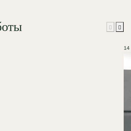
боты
14