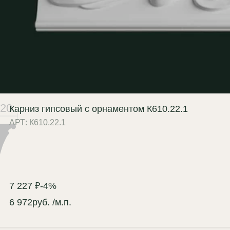
редает мельчайшие нюансы
ора, недоступные для
опласта;
ткость рисунка:
отсутствие
амыленности" рельефа;
жаробезопасность:
негорючий
териал (КМ0);
220
Карниз гипсовый с орнаментом К610.22.1
агостойкость:
возможно
АРТ: К610.22.1
готовление влагостойкого
ианта (по запросу);
зможность реставрации:
гипс
ен и легко поддается
7 227 ₽
-4%
сстановлению.
6 972
руб.
/м.п.
 особенно эффектен в отделке