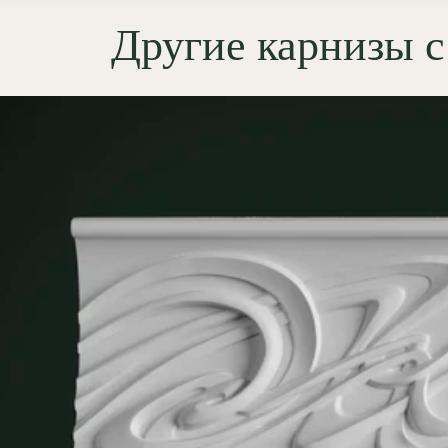
ю симметрию и парадную
Другие карнизы 
авительность пространства. Он
н в гостиных, кабинетах и
ых залах, где требуется
ное оформление периметра
а и архитектурная
енность интерьера.
турный гипс Г-16 обеспечивает
ть форм и чистоту линий,
яя выразительность орнамента
бом сценарии освещения.
мущества лепнины
ОЛЕПНИНА»
сокая детализация:
гипс Г-16