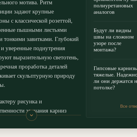
ельного мотива. Ритм
полиуретановых
иции задают крупные
аналогов
оны с классической розеттой,
ленные пышными листьями
Будут ли видны
швы на сложном
и тонкими завитками. Глубокий
узоре после
 и уверенные поднутрения
монтажа?
уют выразительную светотень,
пречная проработка деталей
Гипсовые карниз
тяжелые. Надежн
кивает скульптурную природу
ли они держатся 
ы.
потолке?
актеру рисунка и
Все отв
твенности звучания карниз
чно раскрывается в эстетике
 и Классицизма, поддерживая