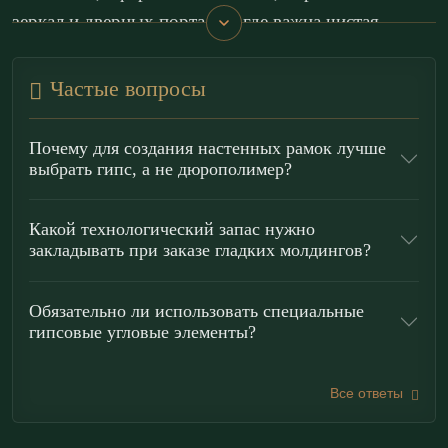
зеркал и дверных порталов, где важна чистая
геометрия стен
без тяжеловесного рельефа.
Частые вопросы
По стилистике профиль органично работает в
неоклассике
,
скандинавских
интерьерах и
Почему для создания настенных рамок лучше
спокойном
минимализме
: округлая кромка
выбрать гипс, а не дюрополимер?
смягчает плоскости, а тонкая
полка
задаёт
аккуратную линию стыка. Такая
архитектурная
Какой технологический запас нужно
закладывать при заказе гладких молдингов?
тяга
помогает собрать композицию настенной
раскладки, добавить ритм, визуально упорядочить
Обязательно ли использовать специальные
плоскость и аккуратно скрыть переходы материалов
гипсовые угловые элементы?
(краска/обои), усиливая
зонирование
пространства
. При горизонтальном монтаже
Все ответы
может использоваться как лёгкий
молдинг-
отбойник
в зонах прохода, сохраняя элегантность