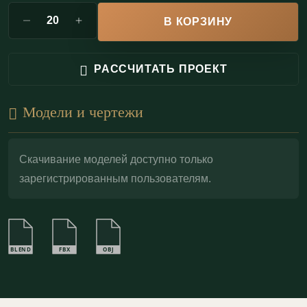
отличие от полиуретана.
В КОРЗИНУ
Пожаробезопасность:
Гипс — негорючий
материал (КМ0). В отличие от полиуретана, он
РАССЧИТАТЬ ПРОЕКТ
не выделяет токсичных веществ при нагреве;
Влагостойкость:
возможно изготовление
Модели и чертежи
влагостойкого варианта (по запросу);
Молдинг легко грунтуется и окрашивается в любой
Скачивание моделей доступно только
зарегистрированным пользователям.
цвет, поддерживая как контрастные, так и
монохромные решения настенного декора. Для
точной стыковки выполняется запил под 45° —
углы получаются чистыми, а линии непрерывными.
BLEND
FBX
OBJ
При случайных ударах профиль ремонтопригоден:
локальная реставрация шпаклёвкой по гипсу
возвращает первоначальную чёткость формы.