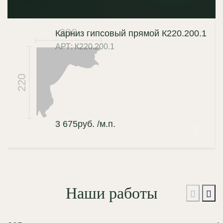
200
Карниз гипсовый прямой К220.200.1
АРТ: К220.200.1
220
3 675
руб.
/м.п.
Наши работы