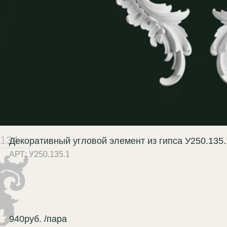
мочный декор стен:
создание
т, панелей и ниш с
разительными узловыми
чками;
ркальная рама:
эффектное
рамление зеркал и декоративных
лотен, включая проекты для
нных комнат (влагостойкое
полнение — по запросу);
134
Декоративный угловой элемент из гипса У250.135.
рталы и проёмы:
АРТ: У250.135.1
центирование верхних зон
личников и декоративных
рамлений.
мущества гипсовых углов
940
руб.
/пара