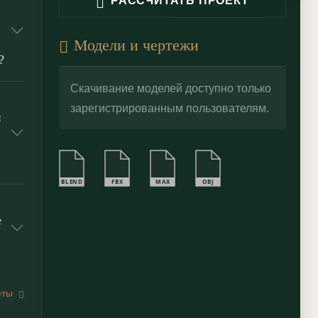
РАССЧИТАТЬ ПРОЕКТ
Модели и чертежи
?
Скачивание моделей доступно только
зарегистрированным пользователям.
й
BLEND
FBX
MAX
OBJ
е
еты