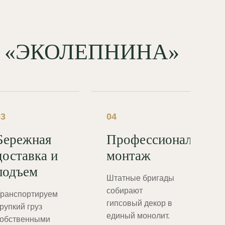
од «ЭКОЛЕПНИНА»
03
04
Бережная
Профессиональный
доставка и
монтаж
подъем
Штатные бригады
собирают
ранспортируем
гипсовый декор в
рупкий груз
единый монолит.
обственными