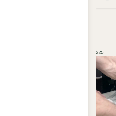
«ЭК
Пр
не
мо
ид
Эс
225
мес
це
Вы
ск
пе
лис
Вл
из
ва