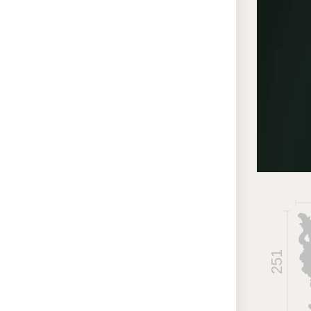
Ра
кар
вы
то
Зе
об
по
ва
ис
По
ак
на
251
об
Преи