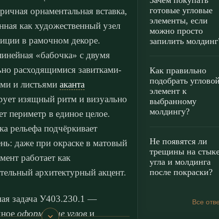
Зачем покупать
готовые угловые
ричная орнаментальная вставка,
элементы, если
нная как художественный узел
можно просто
иции в рамочном декоре.
запилить молдинг
инейная «бабочка» с двумя
ьно расходящимися завитками-
Как правильно
подобрать углово
ми и листьями
аканта
элемент к
ует изящный ритм и визуально
выбранному
молдингу?
ет периметр в единое целое.
ка рельефа подчёркивает
Не появятся ли
ень: даже при окраске в матовый
трещины на стык
емент работает как
угла и молдинга
после покраски?
тельный архитектурный акцент.
ая задача У403.230.1 —
Все отв
чное
оформление углов
и