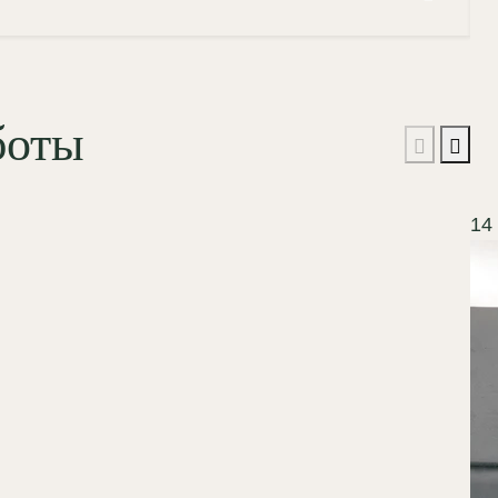
боты
14