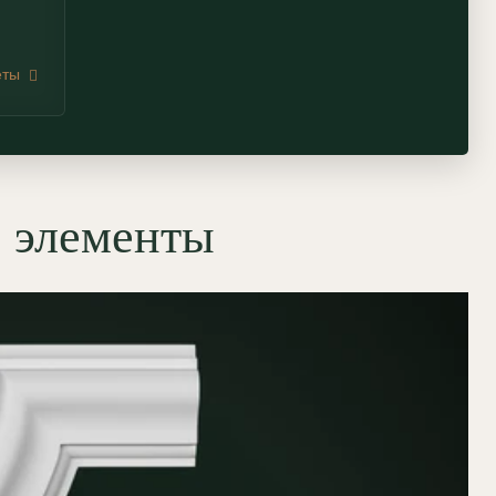
еты
е элементы