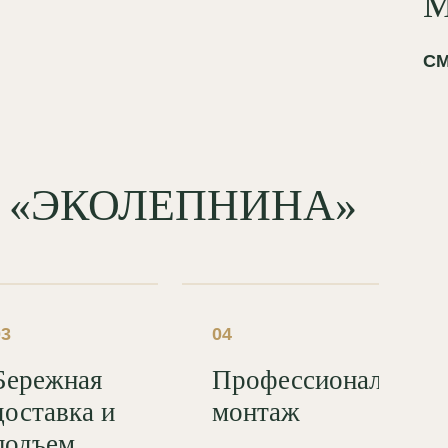
М
СМ
од «ЭКОЛЕПНИНА»
03
04
Бережная
Профессиональный
доставка и
монтаж
подъем