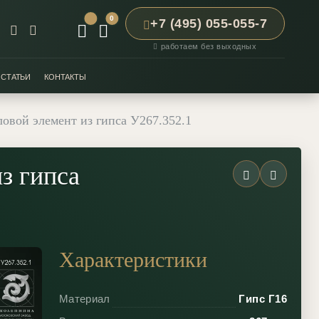
0
+7 (495) 055-055-7
работаем без выходных
СТАТЬИ
КОНТАКТЫ
овой элемент из гипса У267.352.1
з гипса
Характеристики
Материал
Гипс Г16