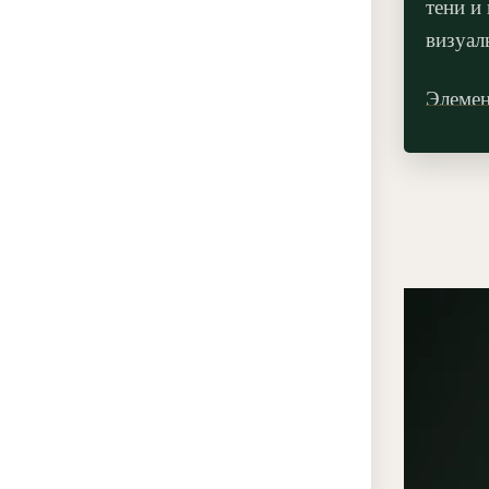
тени и
визуал
Элемен
декора
оформл
рамочн
настен
буазер
пыльн
градус
состык
Орнаме
обрамл
картин