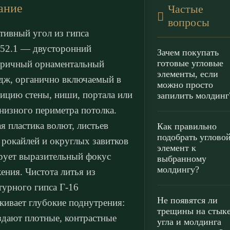
ание
Частые
вопросы
тивный угол из гипса
52.1 — двусторонний
Зачем покупать
готовые угловые
ричный орнаментальный
элементы, если
дж, органично включаемый в
можно просто
ицию стены, ниши, портала или
запилить молдинг
низного периметра потолка.
 пластика волют, листьев
Как правильно
подобрать углово
, рокайлей и округлых завитков
элемент к
ует выразительный фокус
выбранному
молдингу?
ения. Чистота литья из
турного гипса Г-16
Не появятся ли
кивает глубокие поднутрения:
трещины на стык
здают плотные, контрастные
угла и молдинга