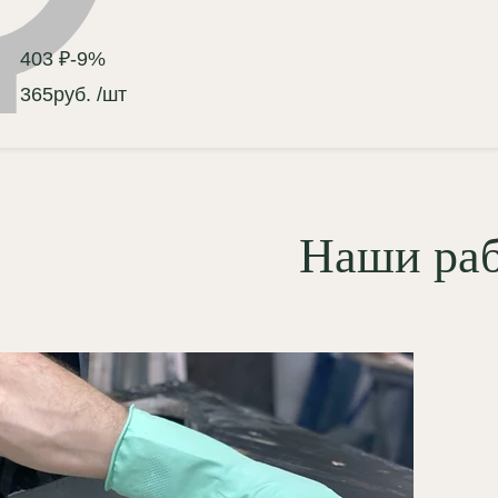
пряженных молдингов под 45
адусов — идеальный стык
403 ₽
-9%
ожен в геометрии детали;
365
руб.
/шт
сшовное сопряжение:
ические свойства гипса Г-16
зволяют заподлицо зашпаклевать
ыки с примыкающим молдингом,
Наши ра
здавая иллюзию единой литой
мы;
елирная детализация
льефа:
тончайшая прорисовка
стительных и геометрических
ементов превосходит любые
лиуретановые аналоги;
абильность размеров:
гипс не