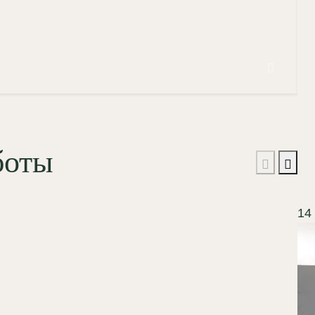
3
боты
14