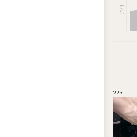
со
221
гр
зал
Бе
физ
по
ст
со
ра
Юв
225
ре
ра
эл
по
Ст