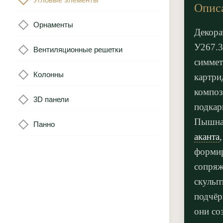
Опис
Орнаменты
Декора
У267.3
Вентиляционные решетки
симмет
Колонны
картри
композ
3D панели
подкар
Пышная
Панно
аканта
формир
сопряж
скульп
подчёр
они со