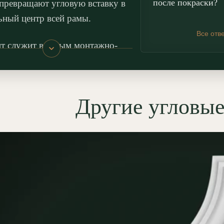
после покраски?
 превращают угловую вставку в
ьный центр всей рамы.
Все отв
т служит важным монтажно-
тивным инструментом для
ения углов и построения
ого декора. При создании
Другие угловы
ных карт и зеркал в технике
и
он избавляет от сложной и
ой подрезки
молдингов
под 45
ов: прямой погонаж достаточно
овать с готовой деталью встык.
нтальная вставка выразительно
яет встроенные зеркала,
ы и ниши, превращая их в