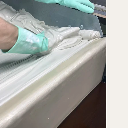
двержен усадке и
мпературному расширению, что
ключает появление трещин на
ках в процессе эксплуатации;
жаробезопасность класса
0:
абсолютно негорючий
иродный материал, экологически
стый и безопасный для жилых
мнат;
гкость художественной
делки:
плотная, шелковистая
стура идеальна для точечного
тинирования, деликатного
арения или покрытия золотой
талью
.