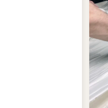
по
те
ис
сты
По
КМ
пр
чи
ко
Ле
от
тек
па
ст
по