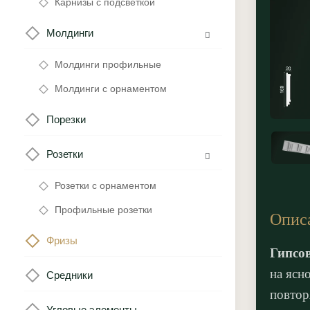
Карнизы с подсветкой
Молдинги
Молдинги профильные
Молдинги с орнаментом
Порезки
Розетки
Розетки с орнаментом
Профильные розетки
Опис
Фризы
Гипсо
на ясн
Средники
повтор
Угловые элементы