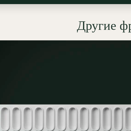
и помогая оптически поднять
к. Также он уместен как
ктурная тяга для разделения
Другие ф
 (краска/обои/декоративная
урка) и для построения
ных рамок: ритмичный
раппорт
живает строгое горизонтальное
вание и делает интерьер
м.
мущества гипсовых
ов «ЭКОЛЕПНИНА»
зупречная стыковка:
ометрия раппорта позволяет
здать эффект монолитной