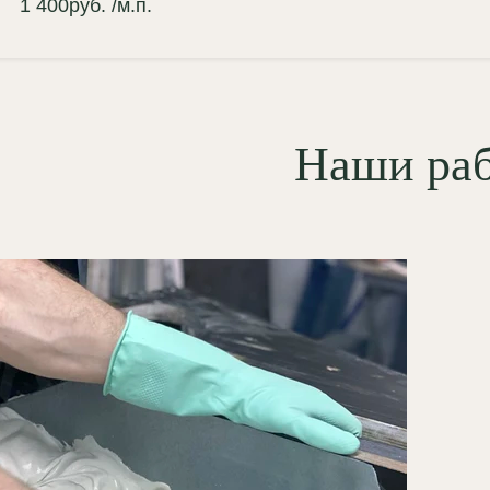
1 400
руб.
/м.п.
Наши ра