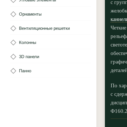
с груп
желоб
Орнаменты
каннел
Четкие
Вентиляционные решетки
рельеф
Колонны
светот
обеспе
3D панели
графич
деталей
Панно
По хар
с сдер
дисцип
Ф160.2
карниз