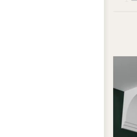
Гипс —
архите
Ф160.2
стен, 
подчер
покры
строги
вырази
интерь