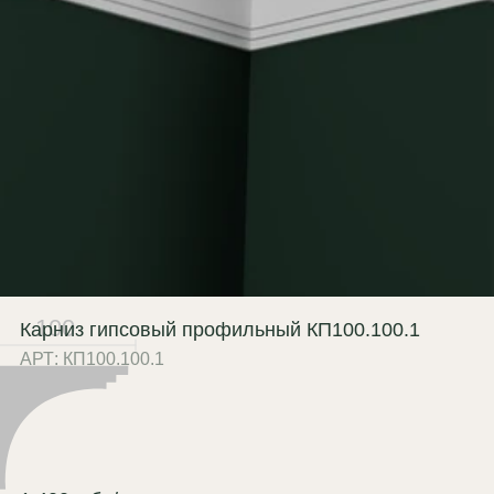
100
Карниз гипсовый профильный КП100.100.1
АРТ: КП100.100.1