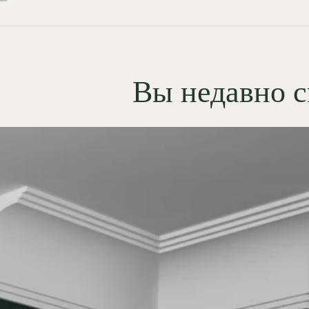
 материал «вечной»
ктуры:
Гипсовый фриз
0.1
легко окрашивается в тон
Вы недавно 
эффектно тонируется для
кивания рельефа или
вается
поталью
, превращая
й каннелированный мотив в
тельный акцент классического
ера.