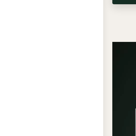
стены 
потоло
архите
фактур
штукат
настен
поддер
зониро
цельны
Преи
фриз
Бе
ге
со