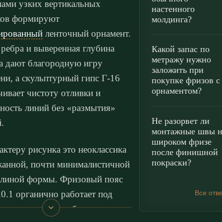
пами узких вертикальных
настенного
ков формируют
молдинга?
ированный
ленточный орнамент.
 ребра и выверенная глубина
Какой запас по
метражу нужно
а дают благородную игру
заложить при
ени, а скульптурный гипс Г-16
покупке фризов с
орнаментом?
чивает чистоту отливки и
ность линий без «размытия»
Не разорвет ли
.
монтажные швы н
широком фризе
актеру рисунка это неоклассика
после финишной
покраски?
жанной, почти минималистичной
линой формы. Фризовый пояс
0.1 органично работает под
Все отв
ом, визуально «собирая» верх