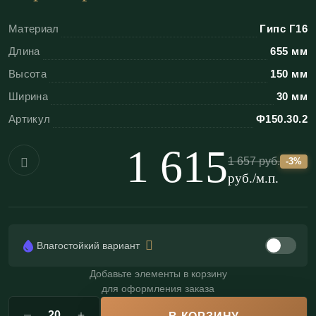
«ЭКОЛЕПНИНА»
Материал
Гипс Г16
Безупречная стыковка:
геометрия раппорта
Длина
655 мм
позволяет создать эффект монолитной
Высота
150 мм
бесконечной ленты;
Ширина
30 мм
Высокая прочность:
плотная структура
Артикул
Ф150.30.2
скульптурного гипса Г-16;
Влагостойкость:
возможно изготовление
1 615
1 657
руб.
-
3
%
влагостойкого варианта для ванных комнат (по
руб./м.п.
запросу);
Пожаробезопасность:
негорючий материал
(КМ0), подходит для общественных зон;
Влагостойкий вариант
Долговечность:
не дает усадку и не
деформируется со временем (в отличие от
Добавьте элементы в корзину
для оформления заказа
полимеров).