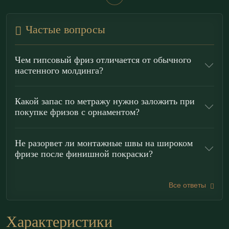
По характеру рисунка и пластике фризовый пояс
Частые вопросы
относится к классической традиции с барочными
интонациями: пышный растительный мотив делает
Чем гипсовый фриз отличается от обычного
композицию торжественной и «собранной». Фриз
настенного молдинга?
Ф150.30.2 подходит для горизонтального
зонирования стен, визуального поднятия потолка
Какой запас по метражу нужно заложить при
покупке фризов с орнаментом?
при размещении под карнизом, а также для
разделения фактур (например, между обоями и
Не разорвет ли монтажные швы на широком
окраской). При необходимости элемент можно
фризе после финишной покраски?
использовать как широкий
молдинг
для создания
рамок и панелей, формируя выразительную
Все ответы
систему архитектурного членения.
Преимущества гипсовых фризов
Характеристики