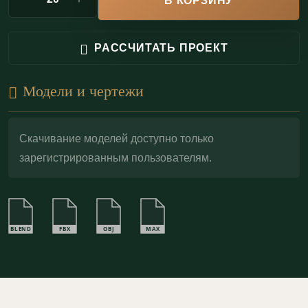
В КОРЗИНУ
Гипс — материал «вечной» архитектуры: гипсовый
фриз Ф150.30.2 легко окрашивается в любые
РАССЧИТАТЬ ПРОЕКТ
оттенки, эффектно тонируется под камень и патину,
а также может быть акцентирован
поталью
для
Модели и чертежи
усиления рельефа и придания декору музейной
выразительности.
Скачивание моделей доступно только
зарегистрированным пользователям.
BLEND
FBX
OBJ
MAX