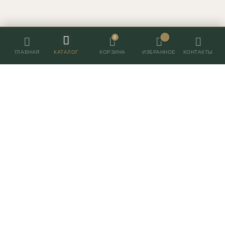
0
ГЛАВНАЯ
КАТАЛОГ
ИЗБРАННОЕ
КОНТАКТЫ
КОРЗИНА
Контакты
+7 (495) 055-055-7
г. Москва, Нахимовский 24,
ТВК Экспострой, пав. 2, место 96