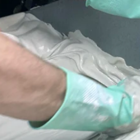
мпературному расширению, что
ключает появление трещин на
ках в процессе эксплуатации;
жаробезопасность класса
0:
абсолютно негорючий
иродный материал, экологически
стый и безопасный для жилых
мнат;
гкость художественной
делки:
плотная, шелковистая
стура идеальна для точечного
тинирования, деликатного
арения или покрытия золотой
талью
.