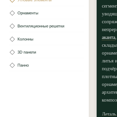
сегмен
Орнаменты
уводящ
сопря
Вентиляционные решетки
непрер
аканта
Колонны
склады
3D панели
орнаме
литья 
Панно
подчёр
плотны
орнаме
архите
композ
Деталь