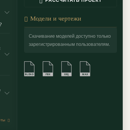
РАССЧИТАТЬ ПРОЕКТ
Модели и чертежи
?
Скачивание моделей доступно только
зарегистрированным пользователям.
й
BLEND
FBX
OBJ
MAX
е
еты