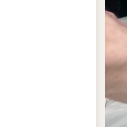
те
ис
сты
По
КМ
пр
чи
ко
Ле
от
тек
па
ст
по