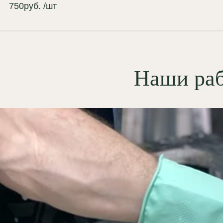
адусов — идеальный стык
750
руб.
/шт
ожен в геометрии детали;
сшовное сопряжение:
ические свойства гипса Г-16
зволяют заподлицо зашпаклевать
Наши ра
ыки с примыкающим молдингом,
здавая иллюзию единой литой
мы;
елирная детализация
льефа:
тончайшая прорисовка
стительных и геометрических
ементов превосходит любые
лиуретановые аналоги;
абильность размеров:
гипс не
двержен усадке и