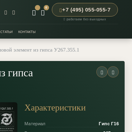
0
+7 (495) 055-055-7
работаем без выходных
СТАТЬИ
КОНТАКТЫ
овой элемент из гипса У267.355.1
з гипса
Характеристики
Материал
Гипс Г16