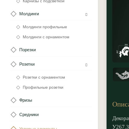
Карнизы с подсветкой
Молдинги
Молдинги профильные
Молдинги с орнаментом
Порезки
Розетки
Розетки с орнаментом
Профильные розетки
Фризы
Опис
Средники
Декора
У267.3
Угловые элементы