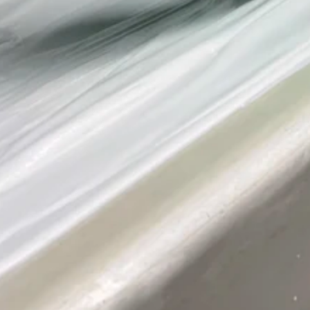
енность композиции напрямую
т от правильного подбора
 и профиля сопрягаемого
га. Гипсовый угол превращает
нную плоскость стены в
ю архитектурную игру
в, переводя интерьер в
рию респектабельной классики,
я со временем только растёт в