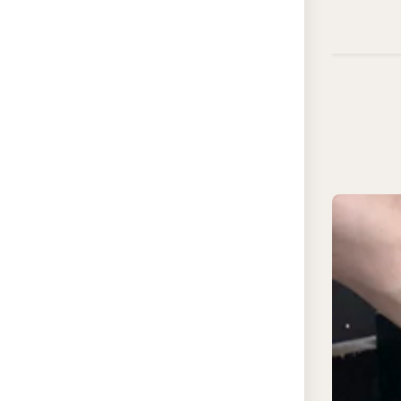
гр
зал
Бе
физ
по
ст
со
ра
Юв
ре
ра
эл
по
Ст
по