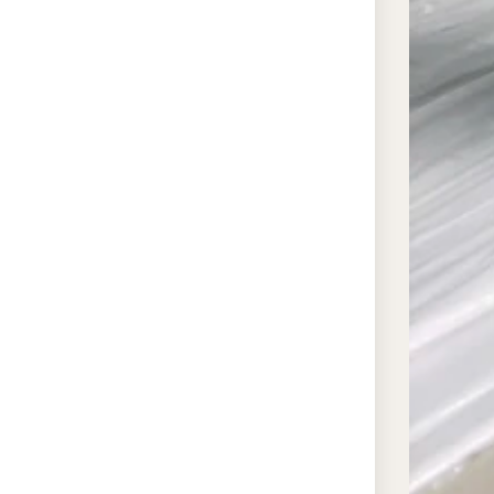
Законч
зависи
ширины
молдин
моното
сложну
объёмо
катего
котора
цене.