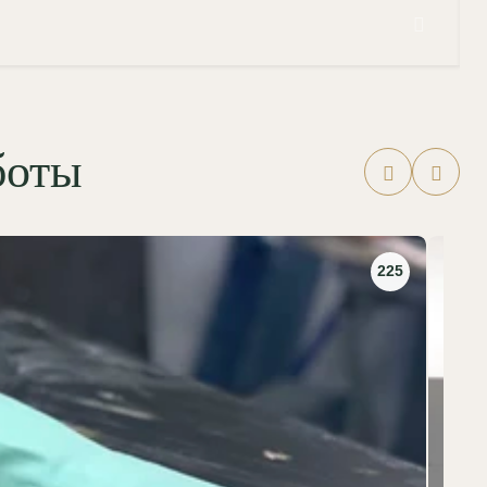
боты
225