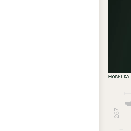
характ
детали
асимме
волюты
создаю
компо
Преи
«ЭК
Новинка
Те
по
не
267
вы
со