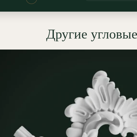
тивным инструментом для
ения углов и построения
ого декора. При создании
Другие угловы
ных карт и зеркал в технике
и
она избавляет от сложной и
ой подрезки
молдингов
под 45
ов: прямой погонаж достаточно
овать с готовым элементом
 В обрамлении встроенных
, картин или ниш угловой
т формирует стационарный
ственный портал. Оформление
х углов дверных проёмов и
х наличников приобретает
нтальный классический