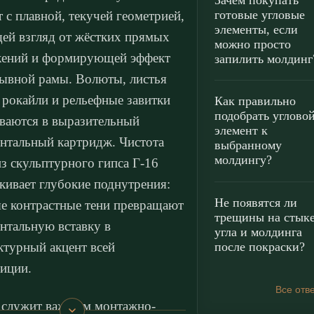
Зачем покупать
готовые угловые
т с плавной, текучей геометрией,
элементы, если
ей взгляд от жёстких прямых
можно просто
жений и формирующей эффект
запилить молдинг
ывной рамы. Волюты, листья
, рокайли и рельефные завитки
Как правильно
подобрать углово
ваются в выразительный
элемент к
нтальный картридж. Чистота
выбранному
молдингу?
из скульптурного гипса Г-16
кивает глубокие поднутрения:
Не появятся ли
е контрастные тени превращают
трещины на стык
нтальную вставку в
угла и молдинга
после покраски?
ктурный акцент всей
иции.
Все отв
 служит важным монтажно-