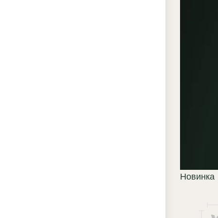
дверны
наличн
монуме
характ
соотве
рококо
станов
Преи
«ЭК
Те
по
Новинка
не
вы
со