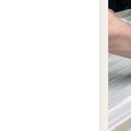
те
ис
сты
По
КМ
пр
чи
ко
Ле
от
тек
па
ст
по