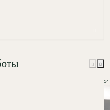
1
боты
14