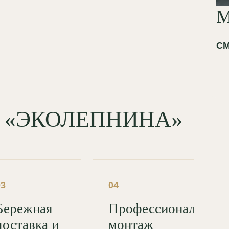
М
СМ
од «ЭКОЛЕПНИНА»
03
04
Бережная
Профессиональный
доставка и
монтаж