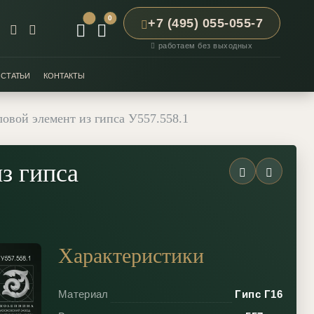
0
+7 (495) 055-055-7
работаем без выходных
СТАТЬИ
КОНТАКТЫ
овой элемент из гипса У557.558.1
з гипса
Характеристики
Материал
Гипс Г16