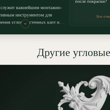
после покраски?
 служит важнейшим монтажно-
тивным инструментом для
Все отв
ения углов, настенных карт и
 в составе
буазери
: прямой
ж достаточно состыковать с
м угловым элементом встык,
Другие угловы
ожной и пыльной подрезки
нгов
под 45 градусов. Рамочный
позволяет изысканно оформить
нные зеркала, картины и ниши,
щая их в стационарные
ственные порталы.
нтальная вставка также
яется для верхних углов