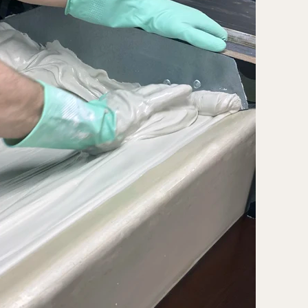
мпературному расширению, что
ключает появление трещин на
ках в процессе эксплуатации;
жаробезопасность класса
0:
абсолютно негорючий
иродный материал, экологически
стый и безопасный для жилых
мнат;
гкость художественной
делки:
плотная, шелковистая
стура идеальна для точечного
тинирования, деликатного
арения или покрытия золотой
талью
.