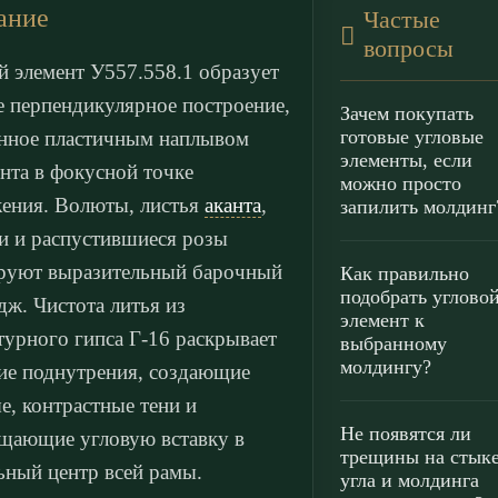
ание
Частые
вопросы
й элемент У557.558.1 образует
е перпендикулярное построение,
Зачем покупать
готовые угловые
нное пластичным наплывом
элементы, если
нта в фокусной точке
можно просто
ения. Волюты, листья
аканта
,
запилить молдинг
и и распустившиеся розы
руют выразительный барочный
Как правильно
подобрать углово
дж. Чистота литья из
элемент к
турного гипса Г-16 раскрывает
выбранному
молдингу?
ие поднутрения, создающие
е, контрастные тени и
Не появятся ли
щающие угловую вставку в
трещины на стык
ьный центр всей рамы.
угла и молдинга