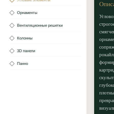
Опис
Орнаменты
Углово
строго
Вентиляционные решетки
смягче
Колонны
орнаме
сопряж
3D панели
рокайл
форми
Панно
картри
скульп
глубок
плотны
превра
визуал