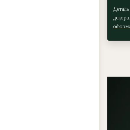
Деталь
декора
оформл
зеркал
погона
готовы
без сл
молди
декор 
встрое
превра
художе
Орнаме
примен