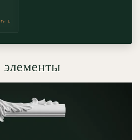
еты
е элементы